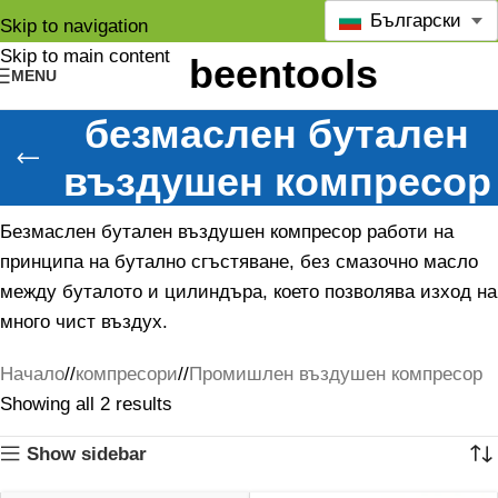
Български
Skip to navigation
Skip to main content
MENU
безмаслен бутален
въздушен компресор
Безмаслен бутален въздушен компресор работи на
принципа на бутално сгъстяване, без смазочно масло
между буталото и цилиндъра, което позволява изход на
много чист въздух.
Начало
/
компресори
/
Промишлен въздушен компресор
Showing all 2 results
Show sidebar