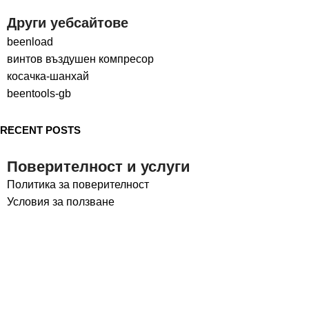
Други уебсайтове
beenload
винтов въздушен компресор
косачка-шанхай
beentools-gb
RECENT POSTS
Поверителност и услуги
Политика за поверителност
Условия за ползване
Социални медии
LinkedIn
Facebook
Авторски права © 2024
beentools
Всички права