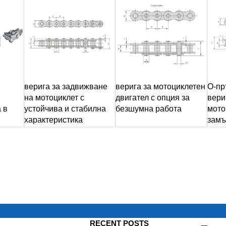
верига за задвижване
верига за мотоциклетен
О-пр
на мотоциклет с
двигател с опция за
вери
 в
устойчива и стабилна
безшумна работа
мото
характеристика
замъ
RECENT POSTS