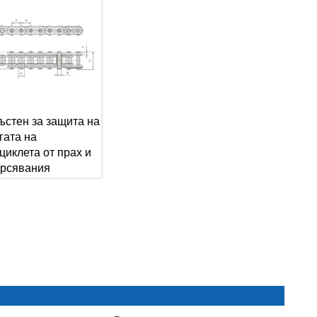
ъстен за защита на
гата на
циклета от прах и
рсявания