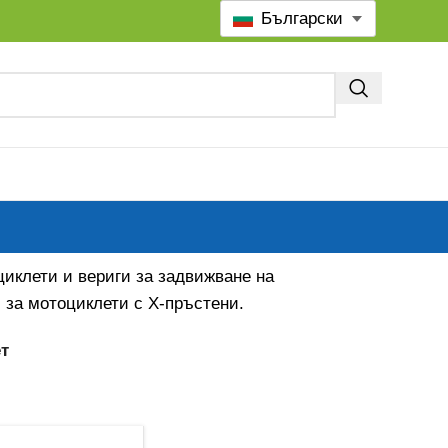
Български
циклети и вериги за задвижване на
 за мотоциклети с Х-пръстени.
т