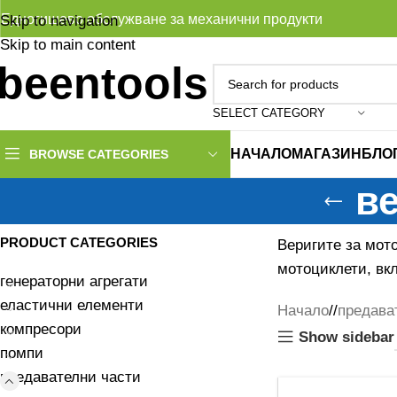
Едногишево обслужване за механични продукти
Skip to navigation
Skip to main content
SELECT CATEGORY
НАЧАЛО
МАГАЗИН
БЛО
BROWSE CATEGORIES
ве
PRODUCT CATEGORIES
Веригите за мот
мотоциклети, вк
генераторни агрегати
еластични елементи
Начало
/
предава
компресори
Show sidebar
помпи
предавателни части