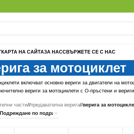
Г
КАРТА НА САЙТА
ЗА НАС
СВЪРЖЕТЕ СЕ С НАС
рига за мотоциклет
оциклети включват основно вериги за двигатели на мото
лючително вериги за мотоциклети с О-пръстени и вериги
телни части
/
предавателна верига
/
верига за мотоцикле