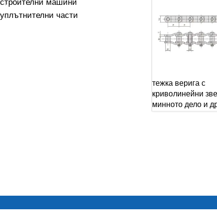
строителни машини
уплътнителни части
тежка верига с
криволинейни зве
минното дело и др