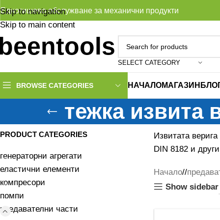
Едногишево обслужване за механични продукти
Skip to navigation
Skip to main content
SELECT CATEGORY
НАЧАЛО
МАГАЗИН
БЛО
BROWSE CATEGORIES
тежка извита 
PRODUCT CATEGORIES
Извитата верига
DIN 8182 и други
генераторни агрегати
еластични елементи
Начало
/
предава
компресори
Show sidebar
помпи
предавателни части