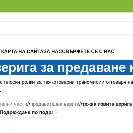
Г
КАРТА НА САЙТА
ЗА НАС
СВЪРЖЕТЕ СЕ С НАС
верига за предаване
 с плоски ролки за тежкотоварни трансмисии отговаря н
.
телни части
/
предавателна верига
/
тежка извита верига