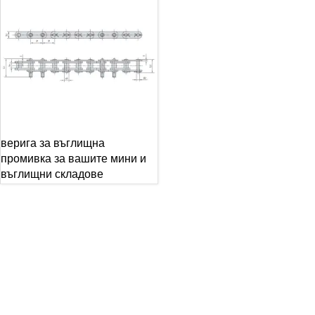
верига за въглищна
промивка за вашите мини и
въглищни складове