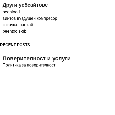
Други уебсайтове
beenload
винтов въздушен компресор
косачка-шанхай
beentools-gb
RECENT POSTS
Поверителност и услуги
Политика за поверителност
Условия за ползване
Социални медии
LinkedIn
Facebook
Авторски права © 2024
beentools
Всички права