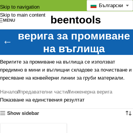
Български
Skip to navigation
Skip to main content
MENU
верига за промиване
на въглища
Веригите за промиване на въглища се използват
предимно в мини и въглищни складове за почистване и
пресяване на конвейерни линии за груби материали.
Начало
/
предавателни части
/
инженерна верига
Показване на единствения резултат
Show sidebar