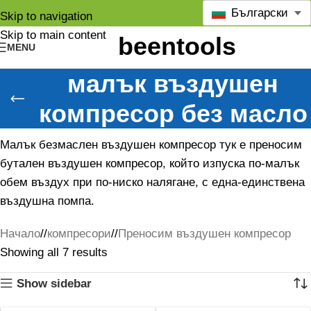
Български
Skip to navigation
Skip to main content
MENU
малък въздушен
компресор без масло
Малък безмаслен въздушен компресор тук е преносим
бутален въздушен компресор, който изпуска по-малък
обем въздух при по-ниско налягане, с една-единствена
въздушна помпа.
Начало
/
компресори
/
Преносим въздушен компресор
Showing all 7 results
Show sidebar