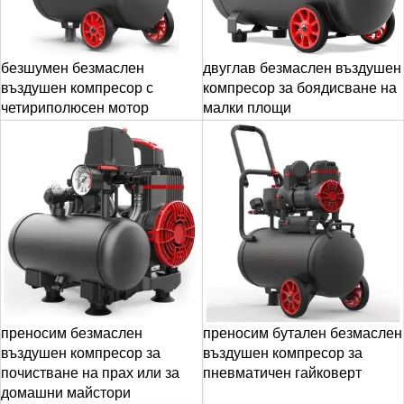
безшумен безмаслен
двуглав безмаслен въздушен
въздушен компресор с
компресор за боядисване на
четириполюсен мотор
малки площи
преносим безмаслен
преносим бутален безмаслен
въздушен компресор за
въздушен компресор за
почистване на прах или за
пневматичен гайковерт
домашни майстори