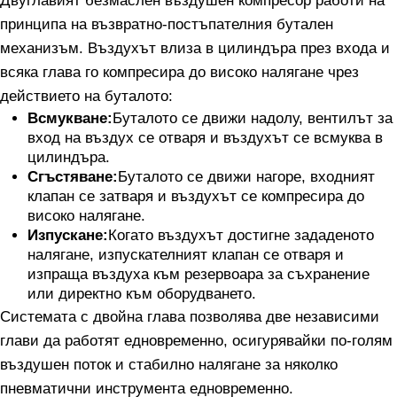
Двуглавият безмаслен въздушен компресор работи на
принципа на възвратно-постъпателния бутален
механизъм. Въздухът влиза в цилиндъра през входа и
всяка глава го компресира до високо налягане чрез
действието на буталото:
Всмукване:
Буталото се движи надолу, вентилът за
вход на въздух се отваря и въздухът се всмуква в
цилиндъра.
Сгъстяване:
Буталото се движи нагоре, входният
клапан се затваря и въздухът се компресира до
високо налягане.
Изпускане:
Когато въздухът достигне зададеното
налягане, изпускателният клапан се отваря и
изпраща въздуха към резервоара за съхранение
или директно към оборудването.
Системата с двойна глава позволява две независими
глави да работят едновременно, осигурявайки по-голям
въздушен поток и стабилно налягане за няколко
пневматични инструмента едновременно.