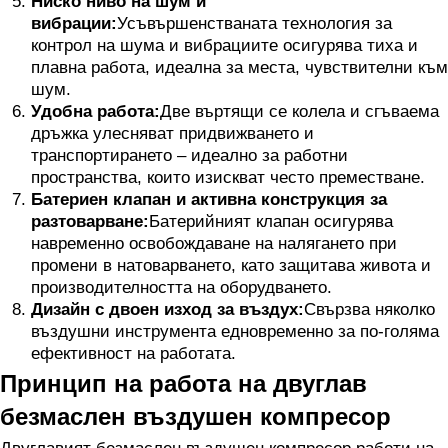
Ниско ниво на шум и
вибрации:
Усъвършенстваната технология за
контрол на шума и вибрациите осигурява тиха и
плавна работа, идеална за места, чувствителни към
шум.
Удобна работа:
Две въртящи се колела и сгъваема
дръжка улесняват придвижването и
транспортирането – идеално за работни
пространства, които изискват често преместване.
Батериен клапан и активна конструкция за
разтоварване:
Батерийният клапан осигурява
навременно освобождаване на налягането при
промени в натоварването, като защитава живота и
производителността на оборудването.
Дизайн с двоен изход за въздух:
Свързва няколко
въздушни инструмента едновременно за по-голяма
ефективност на работата.
Принцип на работа на двуглав
безмаслен въздушен компресор