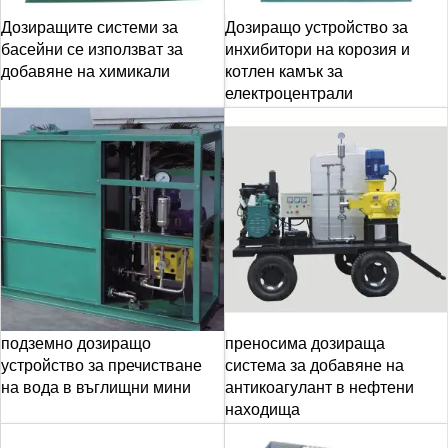
Дозиращите системи за
Дозиращо устройство за
басейни се използват за
инхибитори на корозия и
добавяне на химикали
котлен камък за
електроцентрали
подземно дозиращо
преносима дозираща
устройство за пречистване
система за добавяне на
на вода в въглищни мини
антикоагулант в нефтени
находища