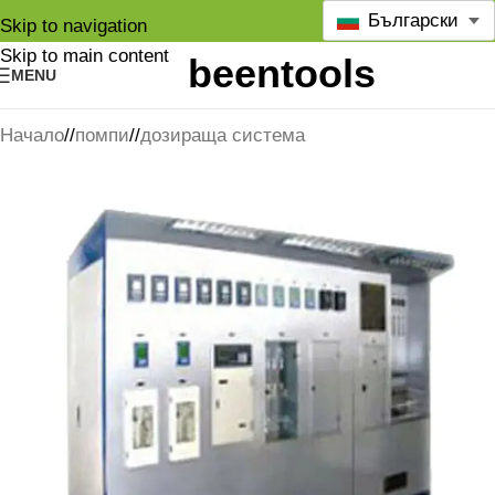
Български
Skip to navigation
Skip to main content
MENU
Начало
/
помпи
/
дозираща система