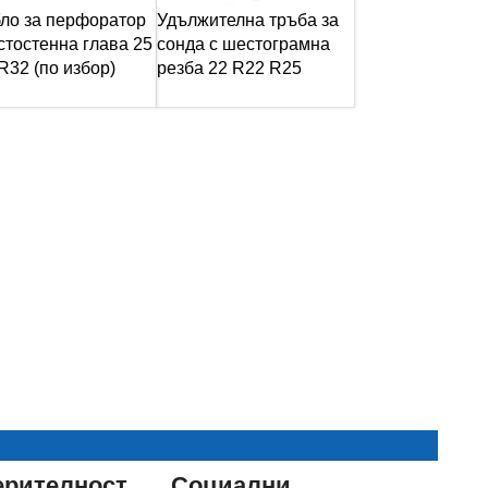
ло за перфоратор
Удължителна тръба за
стостенна глава 25
сонда с шестограмна
R32 (по избор)
резба 22 R22 R25
ерителност
Социални