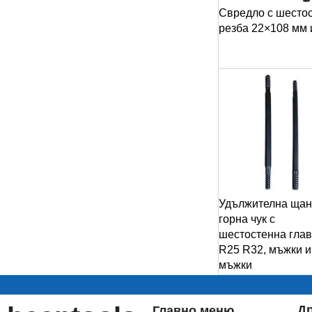
Свредло с шесто
резба 22×108 мм 
Удължителна щан
горна чук с
шестостенна глав
R25 R32, мъжки и
мъжки
Д
Главно меню