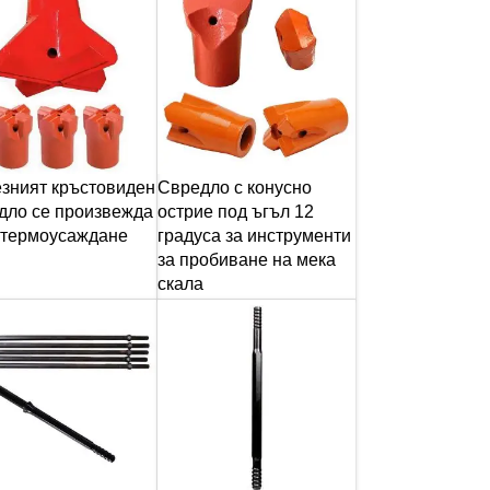
зният кръстовиден
Свредло с конусно
дло се произвежда
острие под ъгъл 12
 термоусаждане
градуса за инструменти
за пробиване на мека
скала