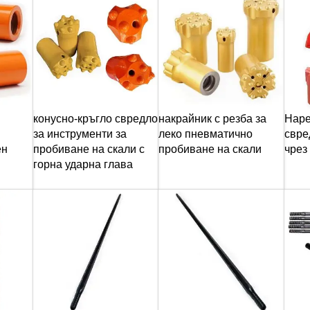
конусно-кръгло свредло
накрайник с резба за
Наре
за инструменти за
леко пневматично
свре
ен
пробиване на скали с
пробиване на скали
чрез
горна ударна глава