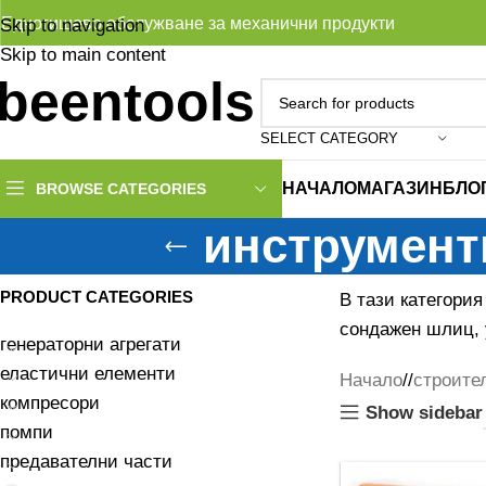
Едногишево обслужване за механични продукти
Skip to navigation
Skip to main content
SELECT CATEGORY
НАЧАЛО
МАГАЗИН
БЛО
BROWSE CATEGORIES
инструменти
PRODUCT CATEGORIES
В тази категори
сондажен шлиц, 
генераторни агрегати
еластични елементи
Начало
/
строите
компресори
Show sidebar
помпи
предавателни части