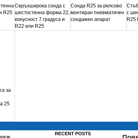
стенна
Свръхширока сонда с
Сонда R25 за релсово
Стъб
и R25
шестостенна форма 22,
монтиран пневматичен
с ше
конусност 7 градуса и
сондажен апарат
R25 
R22 или R25
га за
а 25
RECENT POSTS
Пов
руги