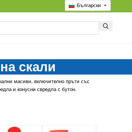
Български
на скали
скални масиви, включително пръти със
едла и конусни свредла с бутон.