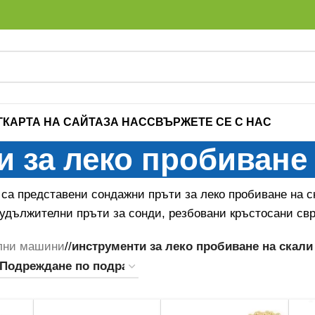
Г
КАРТА НА САЙТА
ЗА НАС
СВЪРЖЕТЕ СЕ С НАС
 за леко пробиване 
я са представени сондажни пръти за леко пробиване на 
удължителни пръти за сонди, резбовани кръстосани свр
лни машини
/
инструменти за леко пробиване на скали