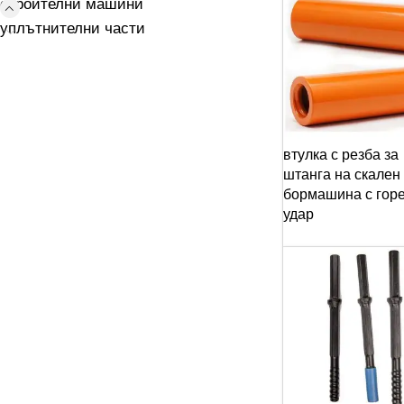
строителни машини
уплътнителни части
втулка с резба за
штанга на скален
бормашина с гор
удар