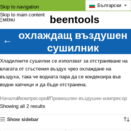
Български
Skip to navigation
Skip to main content
MENU
охлаждащ въздушен
сушилник
Хладилните сушилни се използват за отстраняване на
влагата от сгъстения въздух чрез охлаждане на
въздуха, така че водната пара да се кондензира във
водни капчици и да бъде отстранена.
Начало
/
компресори
/
Промишлен въздушен компресор
Showing all 2 results
Show sidebar