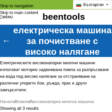
Български
Skip to navigation
Skip to main content
MENU
електрическа машина
за почистване с
високо налягане
Електрическите високонапорни миялни машини
използват моторно задвижвана помпа за разпръскване
на вода под високо налягане за отстраняване на
различни упорити бои, ръжда, прах и други
замърсители.
Начало
/
помпи
/
високонапорна миялна машина
Showing all 3 results