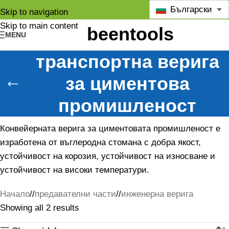
Български
Skip to navigation
Skip to main content
MENU
транспортна верига
за циментова
промишленост
Конвейерната верига за циментовата промишленост е
изработена от въглеродна стомана с добра якост,
устойчивост на корозия, устойчивост на износване и
устойчивост на високи температури.
Начало
/
предавателни части
/
инженерна верига
Showing all 2 results