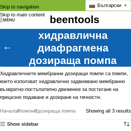
Български
Skip to navigation
Skip to main content
MENU
хидравлична
диафрагмена
дозираща помпа
Хидравличните мембранни дозиращи помпи са помпи,
които използват хидравлично задвижвано мембранно
възвратно-постъпателно движение за постигане на
прецизно подаване и дозиране на течности.
Начало
/
помпи
/
дозираща помпа
Showing all 3 results
Show sidebar