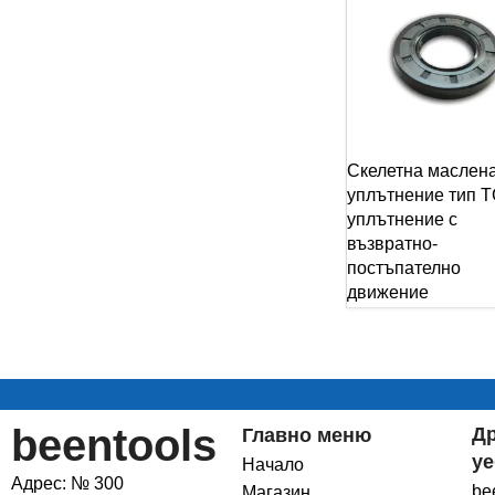
Скелетна маслен
уплътнение тип T
уплътнение с
възвратно-
постъпателно
движение
beentools
Д
Главно меню
уе
Начало
Адрес: № 300
be
Магазин