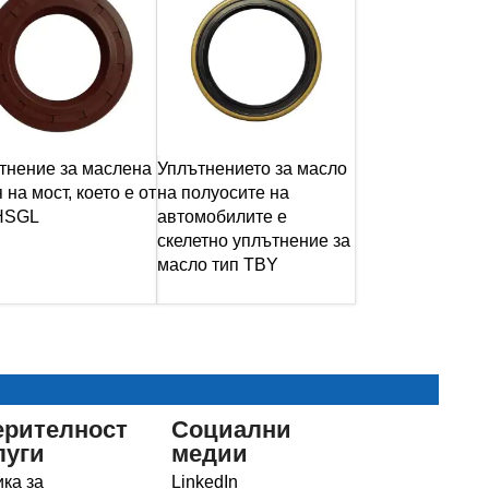
тнение за маслена
Уплътнението за масло
 на мост, което е от
на полуосите на
HSGL
автомобилите е
скелетно уплътнение за
масло тип TBY
ерителност
Социални
луги
медии
ка за
LinkedIn