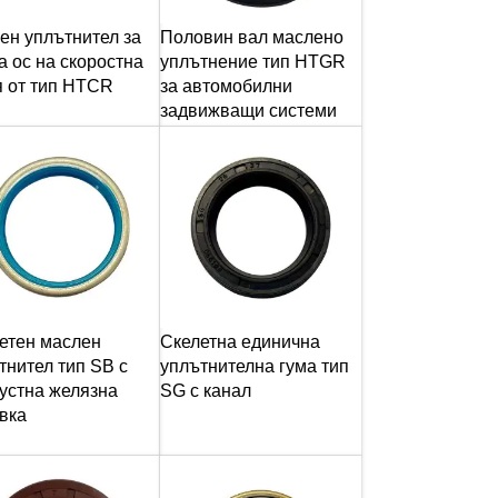
ен уплътнител за
Половин вал маслено
а ос на скоростна
уплътнение тип HTGR
я от тип HTCR
за автомобилни
задвижващи системи
етен маслен
Скелетна единична
тнител тип SB с
уплътнителна гума тип
устна желязна
SG с канал
вка