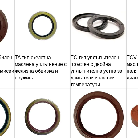
билен
TA тип скелетна
TC тип уплътнителен
TCV 
маслена уплътнение с
пръстен с двойна
масл
смисии
желязна обвивка и
уплътнителна устна за
наля
пружина
двигатели и високи
диам
температури