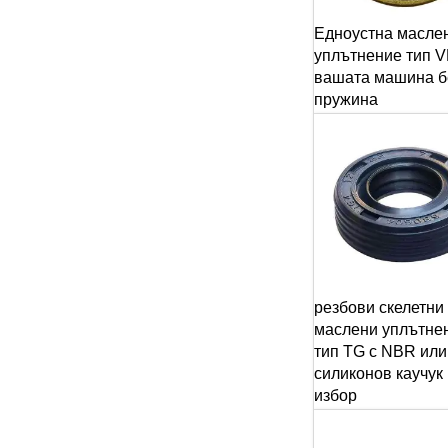
Едноустна масле
уплътнение тип V
вашата машина б
пружина
резбови скелетни
маслени уплътне
тип TG с NBR или
силиконов каучук
избор