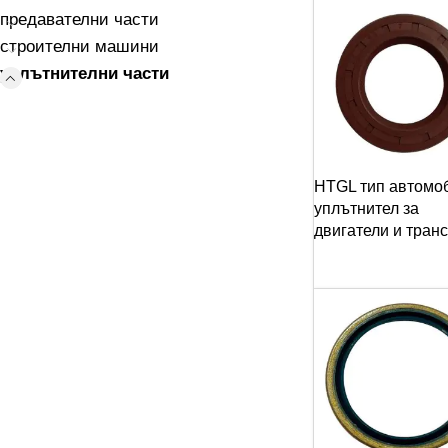
предавателни части
строителни машини
уплътнителни части
HTGL тип автомо
уплътнител за
двигатели и тран