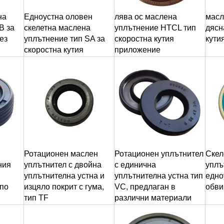
на
Едноустна оловен
лява ос маслена
масл
B за
скелетна маслена
уплътнение HTCL тип
дясн
ез
уплътнение тип SA за
скоростна кутия
кути
скоростна кутия
приложение
Ротационен маслен
Ротационен уплътнител
Скел
ния
уплътнител с двойна
с единична
уплъ
уплътнителна устна и
уплътнителна устна тип
едно
 по
изцяло покрит с гума,
VC, предлаган в
обви
тип TF
различни материали