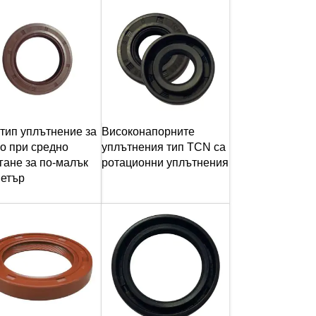
тип уплътнение за
Високонапорните
о при средно
уплътнения тип TCN са
гане за по-малък
ротационни уплътнения
етър