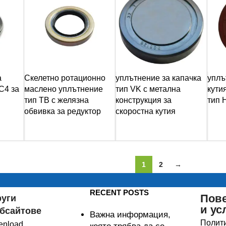
а
Скелетно ротационно
уплътнение за капачка
уплъ
C4 за
маслено уплътнение
тип VK с метална
кутия
тип TB с желязна
конструкция за
тип 
обвивка за редуктор
скоростна кутия
1
2
→
RECENT POSTS
Пов
руги
и ус
бсайтове
Важна информация,
Полити
enload