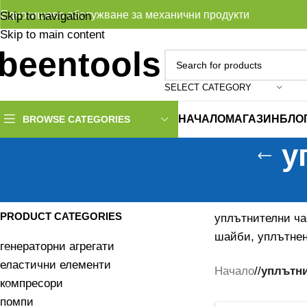
Едногишево обслужване за механични продукти
Skip to navigation
Skip to main content
SELECT CATEGORY
НАЧАЛО
МАГАЗИН
БЛО
BROWSE CATEGORIES
у
PRODUCT CATEGORIES
уплътнителни ча
шайби, уплътнен
генераторни агрегати
еластични елементи
Начало
/
уплътни
компресори
помпи