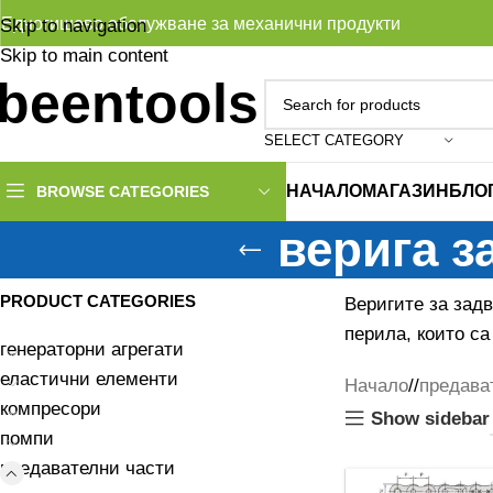
Едногишево обслужване за механични продукти
Skip to navigation
Skip to main content
SELECT CATEGORY
НАЧАЛО
МАГАЗИН
БЛО
BROWSE CATEGORIES
верига з
PRODUCT CATEGORIES
Веригите за задв
перила, които са
генераторни агрегати
еластични елементи
Начало
/
предава
компресори
Show sidebar
помпи
предавателни части