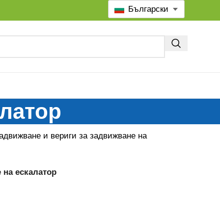
Български
алатор
задвижване и вериги за задвижване на
 на ескалатор