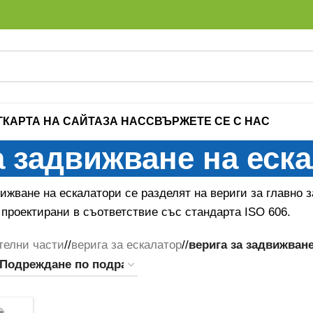
Г
КАРТА НА САЙТА
ЗА НАС
СВЪРЖЕТЕ СЕ С НАС
а задвижване на еск
ижване на ескалатори се разделят на вериги за главно 
 проектирани в съответствие със стандарта ISO 606.
телни части
/
верига за ескалатор
/
верига за задвижване