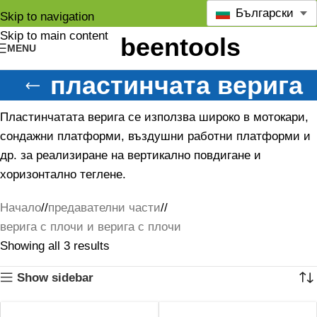
Български
Skip to navigation
Skip to main content
MENU
пластинчата верига
Пластинчатата верига се използва широко в мотокари,
сондажни платформи, въздушни работни платформи и
др. за реализиране на вертикално повдигане и
хоризонтално теглене.
Начало
/
предавателни части
/
верига с плочи и верига с плочи
Showing all 3 results
Show sidebar