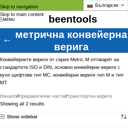
Български
Skip to navigation
Skip to main content
MENU
метрична конвейерна
верига
Конвейерните вериги от серия Metric M отговарят на
стандартите ISO и DIN, основно конвейерни вериги с
кухи щифтове тип MC, конвейерни вериги тип M и тип
MT.
Начало
/
предавателни части
/
транспортна верига
Showing all 2 results
Show sidebar