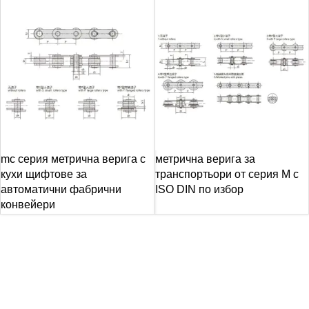
mc серия метрична верига с
метрична верига за
кухи щифтове за
транспортьори от серия M с
автоматични фабрични
ISO DIN по избор
конвейери