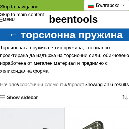
Български
Skip to navigation
Skip to main content
MENU
торсионна пружина
Торсионната пружина е тип пружина, специално
проектирана да издържа на торсионни сили, обикновено
изработена от метален материал и предимно с
хеликоидална форма.
Начало
/
еластични елементи
/
пролет
Showing all 6 results
Show sidebar