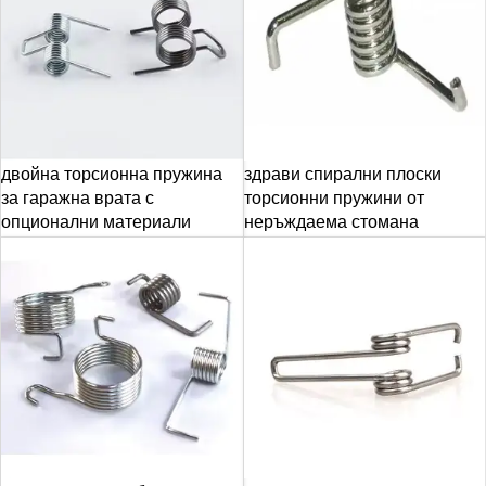
двойна торсионна пружина
здрави спирални плоски
за гаражна врата с
торсионни пружини от
опционални материали
неръждаема стомана