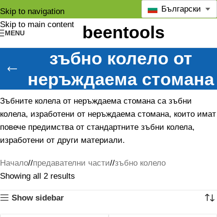
Български
Skip to navigation
Skip to main content
MENU
зъбно колело от
неръждаема стомана
Зъбните колела от неръждаема стомана са зъбни
колела, изработени от неръждаема стомана, които имат
повече предимства от стандартните зъбни колела,
изработени от други материали.
Начало
/
предавателни части
/
зъбно колело
Showing all 2 results
Show sidebar