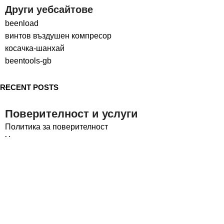
Други уебсайтове
beenload
винтов въздушен компресор
косачка-шанхай
beentools-gb
RECENT POSTS
Поверителност и услуги
Политика за поверителност
Условия за ползване
Социални медии
LinkedIn
Facebook
Авторски права © 2024
beentools
Всички права