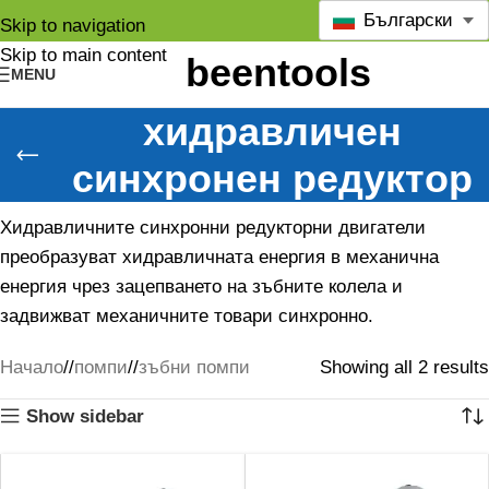
Български
Skip to navigation
Skip to main content
MENU
хидравличен
синхронен редуктор
Хидравличните синхронни редукторни двигатели
преобразуват хидравличната енергия в механична
енергия чрез зацепването на зъбните колела и
задвижват механичните товари синхронно.
Начало
/
помпи
/
зъбни помпи
Showing all 2 results
Show sidebar