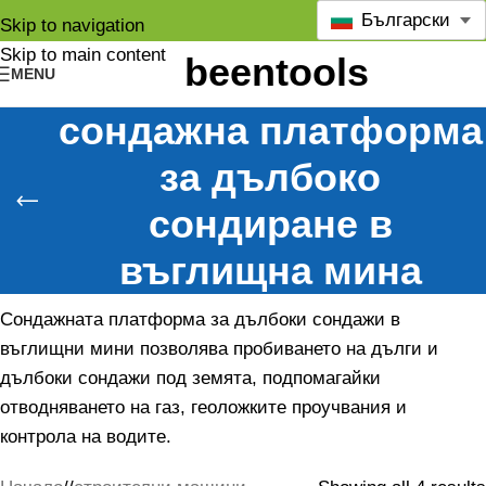
Български
Skip to navigation
Skip to main content
MENU
сондажна платформа
за дълбоко
сондиране в
въглищна мина
Сондажната платформа за дълбоки сондажи в
въглищни мини позволява пробиването на дълги и
дълбоки сондажи под земята, подпомагайки
отводняването на газ, геоложките проучвания и
контрола на водите.