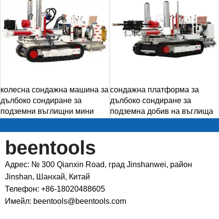
колесна сондажна машина за
сондажна платформа за
дълбоко сондиране за
дълбоко сондиране за
подземни въглищни мини
подземна добив на въглища
beentools
Адрес: № 300 Qianxin Road, град Jinshanwei, район
Jinshan, Шанхай, Китай
Телефон: +86-18020488605
Имейл: beentools@beentools.com