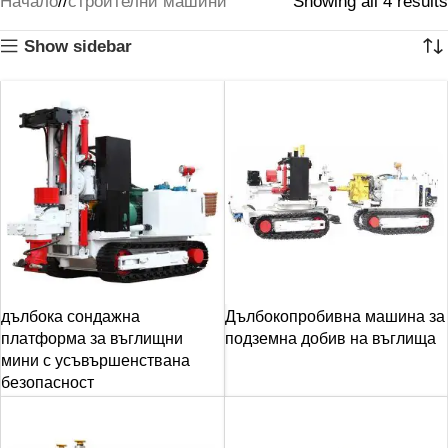
Начало
/
строителни машини
Showing all 4 results
Show sidebar
дълбока сондажна
Дълбокопробивна машина за
платформа за въглищни
подземна добив на въглища
мини с усъвършенствана
безопасност