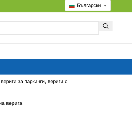
Български
вериги за паркинги, вериги с
на верига