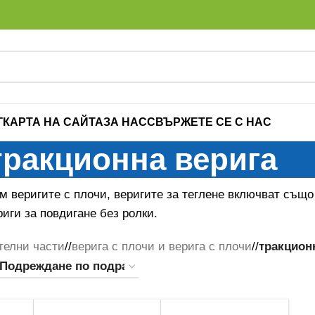
Г
КАРТА НА САЙТА
ЗА НАС
СВЪРЖЕТЕ СЕ С НАС
тракционна верига
 веригите с плочи, веригите за теглене включват също 
иги за повдигане без ролки.
телни части
/
верига с плочи и верига с плочи
/
тракцион