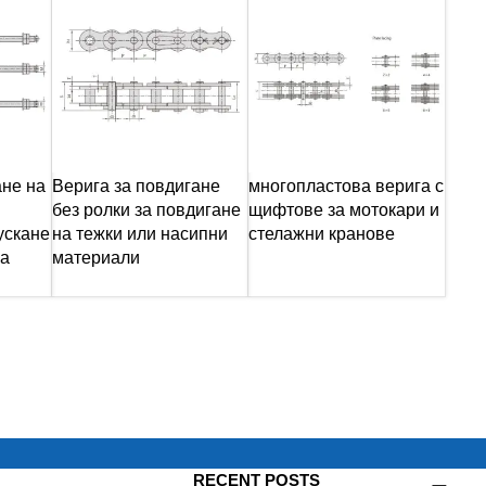
ане на
Верига за повдигане
многопластова верига с
без ролки за повдигане
щифтове за мотокари и
ускане
на тежки или насипни
стелажни кранове
за
материали
RECENT POSTS