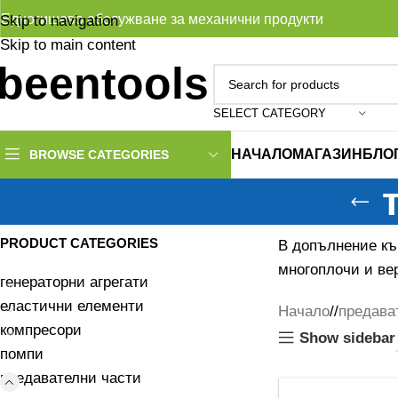
Едногишево обслужване за механични продукти
Skip to navigation
Skip to main content
SELECT CATEGORY
НАЧАЛО
МАГАЗИН
БЛО
BROWSE CATEGORIES
PRODUCT CATEGORIES
В допълнение към
многоплочи и вер
генераторни агрегати
еластични елементи
Начало
/
предава
компресори
Show sidebar
помпи
предавателни части