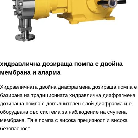
хидравлична дозираща помпа с двойна
мембрана и аларма
Хидравличната двойна диафрагмена дозираща помпа е
базирана на традиционната хидравлична диафрагмена
дозираща помпа с допълнителен слой диафрагма и е
оборудвана със система за наблюдение на счупена
мембрана. Тя е помпа с висока прецизност и висока
безопасност.