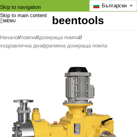
Български
Skip to navigation
Skip to main content
MENU
Начало
/
помпи
/
дозираща помпа
/
хидравлична диафрагмена дозираща помпа