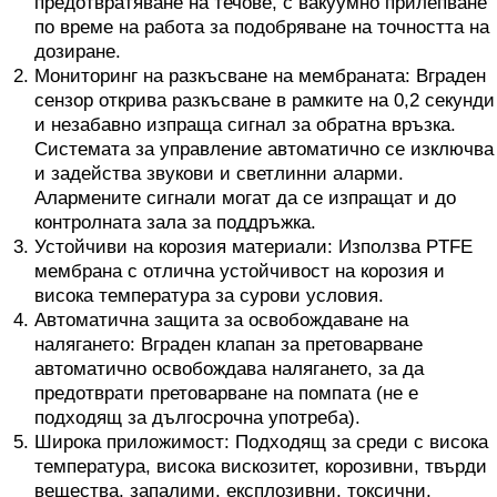
предотвратяване на течове, с вакуумно прилепване
по време на работа за подобряване на точността на
дозиране.
Мониторинг на разкъсване на мембраната: Вграден
сензор открива разкъсване в рамките на 0,2 секунди
и незабавно изпраща сигнал за обратна връзка.
Системата за управление автоматично се изключва
и задейства звукови и светлинни аларми.
Алармените сигнали могат да се изпращат и до
контролната зала за поддръжка.
Устойчиви на корозия материали: Използва PTFE
мембрана с отлична устойчивост на корозия и
висока температура за сурови условия.
Автоматична защита за освобождаване на
налягането: Вграден клапан за претоварване
автоматично освобождава налягането, за да
предотврати претоварване на помпата (не е
подходящ за дългосрочна употреба).
Широка приложимост: Подходящ за среди с висока
температура, висока вискозитет, корозивни, твърди
вещества, запалими, експлозивни, токсични,