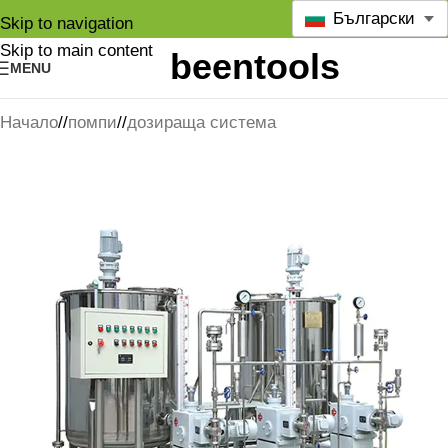
Български
Skip to navigation
Skip to main content
MENU
Начало
/
помпи
/
дозираща система