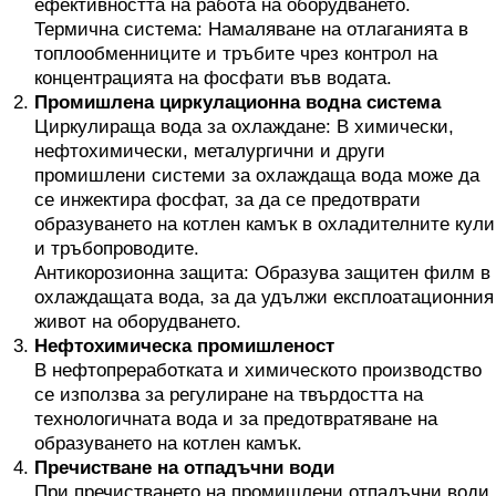
ефективността на работа на оборудването.
Термична система: Намаляване на отлаганията в
топлообменниците и тръбите чрез контрол на
концентрацията на фосфати във водата.
Промишлена циркулационна водна система
Циркулираща вода за охлаждане: В химически,
нефтохимически, металургични и други
промишлени системи за охлаждаща вода може да
се инжектира фосфат, за да се предотврати
образуването на котлен камък в охладителните кули
и тръбопроводите.
Антикорозионна защита: Образува защитен филм в
охлаждащата вода, за да удължи експлоатационния
живот на оборудването.
Нефтохимическа промишленост
В нефтопреработката и химическото производство
се използва за регулиране на твърдостта на
технологичната вода и за предотвратяване на
образуването на котлен камък.
Пречистване на отпадъчни води
При пречистването на промишлени отпадъчни води