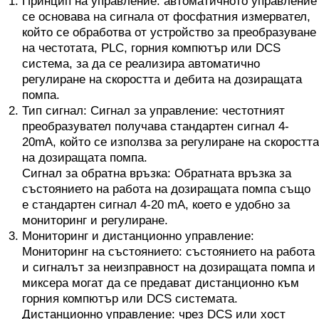
Принцип на управление: автоматичното управление
се основава на сигнала от фосфатния измервател,
който се обработва от устройство за преобразуване
на честотата, PLC, горния компютър или DCS
система, за да се реализира автоматично
регулиране на скоростта и дебита на дозиращата
помпа.
Тип сигнал: Сигнал за управление: честотният
преобразувател получава стандартен сигнал 4-
20mA, който се използва за регулиране на скоростта
на дозиращата помпа.
Сигнал за обратна връзка: Обратната връзка за
състоянието на работа на дозиращата помпа също
е стандартен сигнал 4-20 mA, което е удобно за
мониторинг и регулиране.
Мониторинг и дистанционно управление:
Мониторинг на състоянието: състоянието на работа
и сигналът за неизправност на дозиращата помпа и
миксера могат да се предават дистанционно към
горния компютър или DCS системата.
Дистанционно управление: чрез DCS или хост