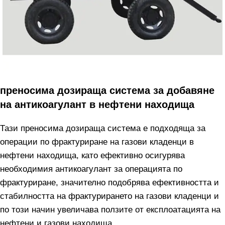
преносима дозираща система за добавяне
на антикоагулант в нефтени находища
Тази преносима дозираща система е подходяща за
операции по фрактуриране на газови кладенци в
нефтени находища, като ефективно осигурява
необходимия антикоагулант за операцията по
фрактуриране, значително подобрява ефективността и
стабилността на фрактурирането на газови кладенци и
по този начин увеличава ползите от експлоатацията на
нефтени и газови находища.