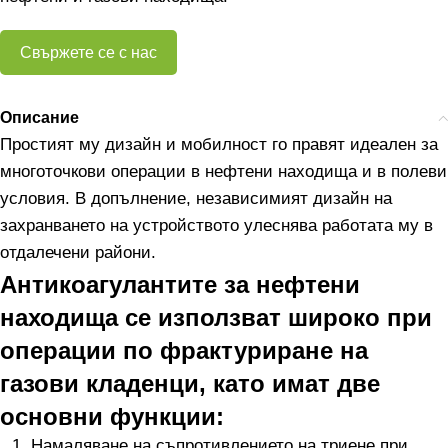
Свържете се с нас
Описание
Простият му дизайн и мобилност го правят идеален за
многоточкови операции в нефтени находища и в полеви
условия. В допълнение, независимият дизайн на
захранването на устройството улеснява работата му в
отдалечени райони.
Антикоагулантите за нефтени
находища се използват широко при
операции по фрактуриране на
газови кладенци, като имат две
основни функции:
Намаляване на съпротивлението на триене при