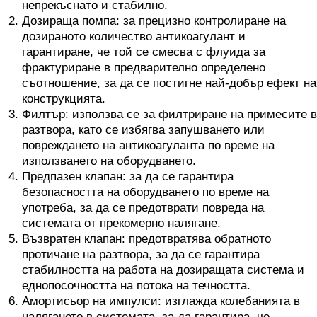
непрекъснато и стабилно.
Дозираща помпа: за прецизно контролиране на
дозираното количество антикоагулант и
гарантиране, че той се смесва с флуида за
фрактуриране в предварително определено
съотношение, за да се постигне най-добър ефект на
конструкцията.
Филтър: използва се за филтриране на примесите в
разтвора, като се избягва запушването или
повреждането на антикоагуланта по време на
използването на оборудването.
Предпазен клапан: за да се гарантира
безопасността на оборудването по време на
употреба, за да се предотврати повреда на
системата от прекомерно налягане.
Възвратен клапан: предотвратява обратното
протичане на разтвора, за да се гарантира
стабилността на работа на дозиращата система и
еднопосочността на потока на течността.
Амортисьор на импулси: изглажда колебанията в
налягането в системата, за да гарантира, че