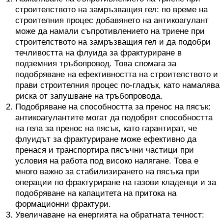
строителството на замръзващия гел: по време на
строителния процес добавянето на антикоагулант
може да намали съпротивлението на триене при
строителството на замръзващия гел и да подобри
течливостта на флуида за фрактуриране в
подземния тръбопровод. Това спомага за
подобряване на ефективността на строителството и
прави строителния процес по-гладък, като намалява
риска от запушване на тръбопровода.
Подобряване на способността за пренос на пясък:
антикоагулантите могат да подобрят способността
на гела за пренос на пясък, като гарантират, че
флуидът за фрактуриране може ефективно да
пренася и транспортира пясъчни частици при
условия на работа под високо налягане. Това е
много важно за стабилизирането на пясъка при
операции по фрактуриране на газови кладенци и за
подобряване на капацитета на притока на
формационни фрактури.
Увеличаване на енергията на обратната течност: