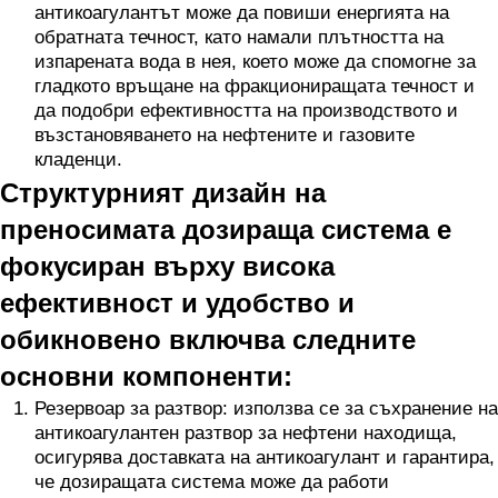
антикоагулантът може да повиши енергията на
обратната течност, като намали плътността на
изпарената вода в нея, което може да спомогне за
гладкото връщане на фракциониращата течност и
да подобри ефективността на производството и
възстановяването на нефтените и газовите
кладенци.
Структурният дизайн на
преносимата дозираща система е
фокусиран върху висока
ефективност и удобство и
обикновено включва следните
основни компоненти:
Резервоар за разтвор: използва се за съхранение на
антикоагулантен разтвор за нефтени находища,
осигурява доставката на антикоагулант и гарантира,
че дозиращата система може да работи