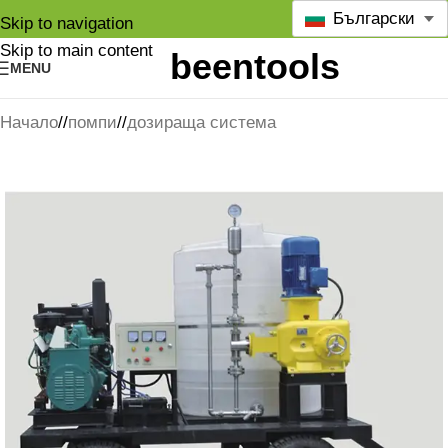
Български
Skip to navigation
Skip to main content
MENU
Начало
/
помпи
/
дозираща система