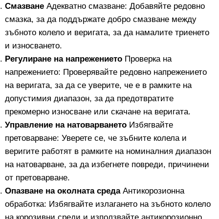
Смазване
Адекватно смазване: Добавяйте редовно
смазка, за да поддържате добро смазване между
зъбното колело и веригата, за да намалите триенето
и износването.
Регулиране на напрежението
Проверка на
напрежението: Проверявайте редовно напрежението
на веригата, за да се уверите, че е в рамките на
допустимия диапазон, за да предотвратите
прекомерно износване или скачане на веригата.
Управление на натоварването
Избягвайте
претоварване: Уверете се, че зъбните колела и
веригите работят в рамките на номиналния диапазон
на натоварване, за да избегнете повреди, причинени
от претоварване.
Опазване на околната среда
Антикорозионна
обработка: Избягвайте излагането на зъбното колело
на корозивни среди и използвайте антикорозионно