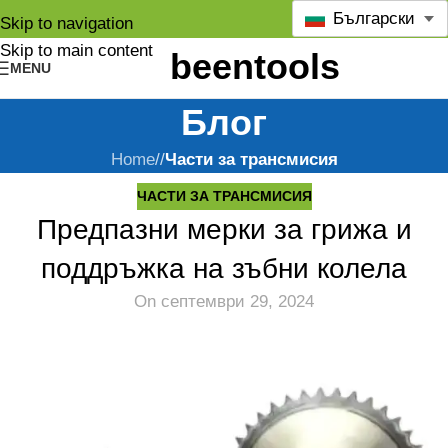
Български
Skip to navigation
Skip to main content
MENU
Блог
Home
/
Части за трансмисия
ЧАСТИ ЗА ТРАНСМИСИЯ
Предпазни мерки за грижа и
поддръжка на зъбни колела
On септември 29, 2024