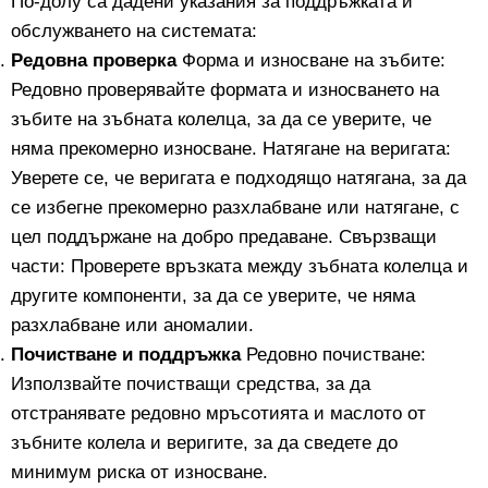
По-долу са дадени указания за поддръжката и
обслужването на системата:
Редовна проверка
Форма и износване на зъбите:
Редовно проверявайте формата и износването на
зъбите на зъбната колелца, за да се уверите, че
няма прекомерно износване. Натягане на веригата:
Уверете се, че веригата е подходящо натягана, за да
се избегне прекомерно разхлабване или натягане, с
цел поддържане на добро предаване. Свързващи
части: Проверете връзката между зъбната колелца и
другите компоненти, за да се уверите, че няма
разхлабване или аномалии.
Почистване и поддръжка
Редовно почистване:
Използвайте почистващи средства, за да
отстранявате редовно мръсотията и маслото от
зъбните колела и веригите, за да сведете до
минимум риска от износване.