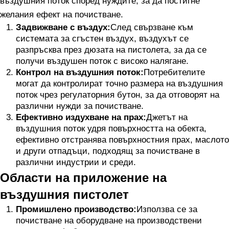
въздушния поток според нуждите, за да постигне
желания ефект на почистване.
Задвижване с въздух:
След свързване към
системата за сгъстен въздух, въздухът се
разпръсква през дюзата на пистолета, за да се
получи въздушен поток с високо налягане.
Контрол на въздушния поток:
Потребителите
могат да контролират точно размера на въздушния
поток чрез регулаторния бутон, за да отговорят на
различни нужди за почистване.
Ефективно издухване на прах:
Джетът на
въздушния поток удря повърхността на обекта,
ефективно отстранява повърхностния прах, маслото
и други отпадъци, подходящ за почистване в
различни индустрии и среди.
Области на приложение на
въздушния пистолет
Промишлено производство:
Използва се за
почистване на оборудване на производствени