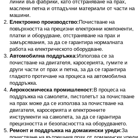
линии във фабрики, като отстраняване на прах,
маслени петна и отпадъчни материали от части на
машини.
Електронно производство:
Почистване на
повърхността на прецизни електронни компоненти,
платки и оборудване, отстраняване на прах и
замърсявания, за да се гарантира нормалната
работа на електрическото оборудване.
Автомобилна поддръжка:
Използва се за
почистване на двигателя, каросерията, гумите и
други части от прах и петна, за да се гарантира
гладкото протичане на процеса на автомобилна
поддръжка.
Аерокосмическа промишленост:
В процеса на
поддръжка на самолети, пистолетът за почистване
на прах може да се използва за почистване на
двигателя, каросерията и електронните
инструменти на самолета, за да се гарантира
прецизността и безопасността на оборудването.
Ремонт и поддръжка на домакински уреди:
За
почистване на вътрешния прах от домакински уреди