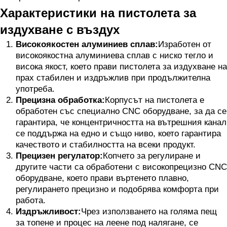
Характеристики на пистолета за
издухване с въздух
Високоякостен алуминиев сплав:
Изработен от
високоякостна алуминиева сплав с ниско тегло и
висока якост, което прави пистолета за издухване на
прах стабилен и издръжлив при продължителна
употреба.
Прецизна обработка:
Корпусът на пистолета е
обработен със специално CNC оборудване, за да се
гарантира, че концентричността на вътрешния канал
се поддържа на едно и също ниво, което гарантира
качеството и стабилността на всеки продукт.
Прецизен регулатор:
Копчето за регулиране и
другите части са обработени с високопрецизно CNC
оборудване, което прави въртенето плавно,
регулирането прецизно и подобрява комфорта при
работа.
Издръжливост:
Чрез използването на голяма пещ
за топене и процес на леене под налягане, се