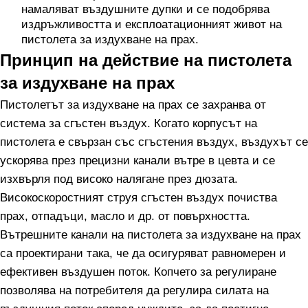
намаляват въздушните дупки и се подобрява
издръжливостта и експлоатационният живот на
пистолета за издухване на прах.
Принцип на действие на пистолета
за издухване на прах
Пистолетът за издухване на прах се захранва от
система за сгъстен въздух. Когато корпусът на
пистолета е свързан със сгъстения въздух, въздухът се
ускорява през прецизни канали вътре в цевта и се
изхвърля под високо налягане през дюзата.
Високоскоростният струя сгъстен въздух почиства
прах, отпадъци, масло и др. от повърхността.
Вътрешните канали на пистолета за издухване на прах
са проектирани така, че да осигуряват равномерен и
ефективен въздушен поток. Копчето за регулиране
позволява на потребителя да регулира силата на