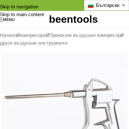
Български
Skip to navigation
Skip to main content
MENU
Начало
/
компресори
/
Преносим въздушен компресор
/
други въздушни инструменти