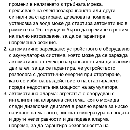
промени в налягането в тръбната мрежа,
прекъсване на електрозахранването или други
сигнали за стартиране, дизеловата помпена
установка за вода може да стартира автоматично в
рамките на 15 секунди и бързо да премине в режим
на пълно натоварване, за да се гарантира
навременна реакция.
автоматично зареждане: устройството е оборудвано
с акумулаторна система, която може да се зарежда
автоматично от електрозахранването или дизеловия
двигател, за да се гарантира, че устройството
разполага с достатъчно енергия при стартиране,
като се избягва въздействието на стартирането
поради недостатъчна мощност на акумулатора.
автоматична аларма: агрегатът е оборудван с
интелигентна алармена система, която може да
следи дизеловия двигател в реално време за ниско
налягане на маслото, висока температура на водата
и други неизправности и да подава аларма
навреме, за да гарантира безопасността на