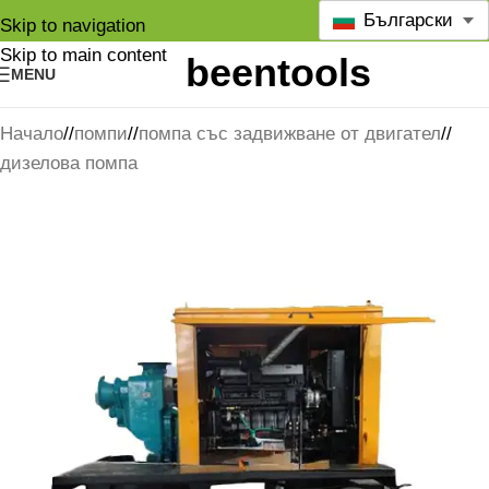
Български
Skip to navigation
Skip to main content
MENU
Начало
/
помпи
/
помпа със задвижване от двигател
/
дизелова помпа