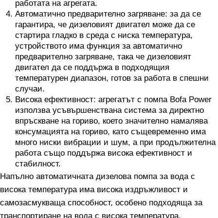
работата на агрегата.
Автоматично предварително загряване: за да се
гарантира, че дизеловият двигател може да се
стартира гладко в среда с ниска температура,
устройството има функция за автоматично
предварително загряване, така че дизеловият
двигател да се поддържа в подходящия
температурен диапазон, готов за работа в спешни
случаи.
Висока ефективност: агрегатът с помпа Bofa Power
използва усъвършенствана система за директно
впръскване на гориво, което значително намалява
консумацията на гориво, като същевременно има
много ниски вибрации и шум, а при продължителна
работа също поддържа висока ефективност и
стабилност.
Напълно автоматичната дизелова помпа за вода с
висока температура има висока издръжливост и
самозасмукваща способност, особено подходяща за
транспортиране на вода с висока температура,