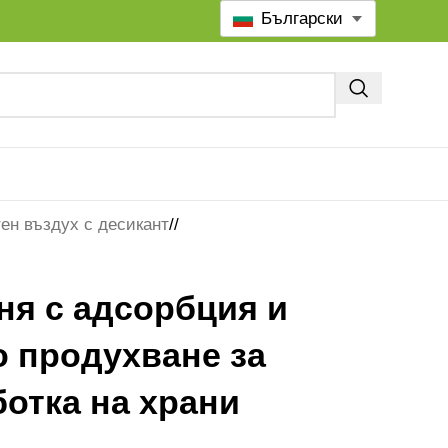
Български
ен въздух с десикант
/
ня с адсорбция и
о продухване за
отка на храни