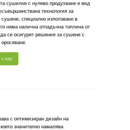
та сушилня с нулево продухване е вид
усъвършенствана технология за
 сушене, специално използвано в
ато няма налична отпадъчна топлина от
 да се осигурят решения за сушене с
а оросяване.
 с нас
чава с оптимизиран дизайн на
 което значително намалява