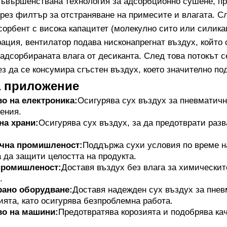
съвършенствана технология за адсорбционно сушене, пр
през филтър за отстраняване на примесите и влагата. С
сорбент с висока капацитет (молекулно сито или силика
рация, вентилатор подава нисконапрегнат въздух, който 
адсорбираната влага от десиканта. След това потокът 
з да се консумира сгъстен въздух, което значително по
а приложение
о на електроника:
Осигурява сух въздух за пневматич
ения.
на храни:
Осигурява сух въздух, за да предотврати разв
чна промишленост:
Поддържа сухи условия по време на
а да защити целостта на продукта.
промишленост:
Доставя въздух без влага за химически
.
рано оборудване:
Доставя надежден сух въздух за пнев
ята, като осигурява безпроблемна работа.
во на машини:
Предотвратява корозията и подобрява кач