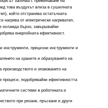
оцесът започва с преминаване на
лед това въздухът влиза в сушилната
гел), който отстранява остатъчната
се нагрява от електрически нагревател,
се охлажда бързо, завършвайки
добрява енергийната ефективност.
ни инструменти, прецизни инструменти и
алянето на храните и образуването на
 производството и опаковането на
те процеси, подобрявайки ефективността
матичните системи в роботиката и
еството при рязане, пръскане и други