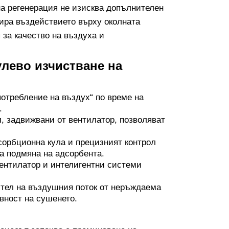
на регенерация не изисква допълнителен
ира въздействието върху околната
 за качество на въздуха и
улево изчистване на
потребление на въздух“ по време на
.
, задвижвани от вентилатор, позволяват
орбционна кула и прецизният контрол
а подмяна на адсорбента.
ентилатор и интелигентни системи
тел на въздушния поток от неръждаема
вност на сушенето.