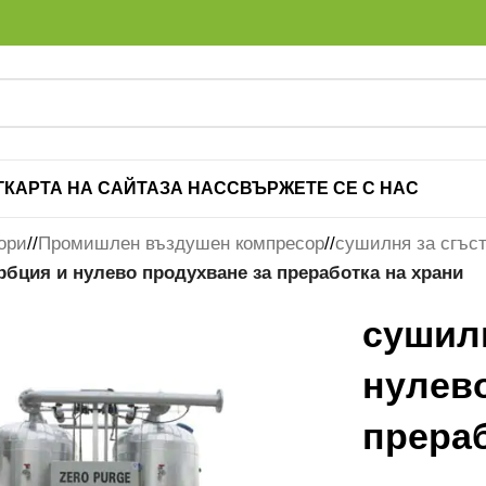
Г
КАРТА НА САЙТА
ЗА НАС
СВЪРЖЕТЕ СЕ С НАС
ори
/
Промишлен въздушен компресор
/
сушилня за сгъст
рбция и нулево продухване за преработка на храни
сушил
нулев
прераб