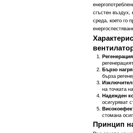
енергопотреблен
сгъстен въздух,
среда, което го 
енергоспестяван
Характерис
вентилато
Регенерация
регенерацият
Бързо нагря
бърза регене
Изключител
на точката н
Надежден ко
осигуряват с
Високоефект
стомана осиг
Принцип н