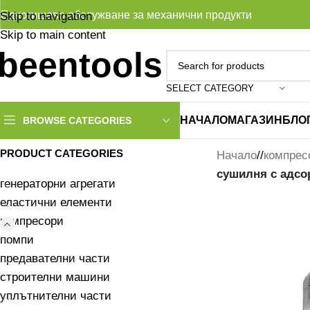
Едногишево обслужване за механични продукти
Skip to navigation
Skip to main content
SELECT CATEGORY
НАЧАЛО
МАГАЗИН
БЛО
BROWSE CATEGORIES
PRODUCT CATEGORIES
Начало
/
компрес
сушилня с адсо
генераторни агрегати
еластични елементи
компресори
помпи
предавателни части
строителни машини
уплътнителни части