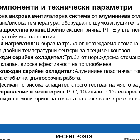
омпоненти и технически параметри
на вихрова вентилаторна система от алуминиева отл
ане/висока температура, оборудван с шумозаглушител з
 дроселна клапа:
Двойно ексцентрична, PTFE уплътнен
 устойчива на корозия.
и нагревател:
U-образна тръба от неръждаема стомана 
 двойни температурни сензори за прецизен контрол.
дан серийен охладител:
Тръби от неръждаема стомана
клапан, висока ефективност на топлообмена.
хлаждан серийен охладител:
Алуминиев пластинчат т
а стабилна, дългосрочна работа.
есикант с висока капацитет, строго тестван на място з
управление и мониторинг:
PLC, 10-инчов LCD сензорен 
кция и мониторинг на точката на оросяване в реално вр
RECENT POSTS