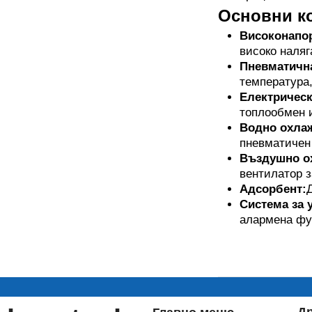
Основни к
Високонапор
високо наляг
Пневматична
температура,
Електрическ
топлообмен и
Водно охлаж
пневматичен 
Въздушно о
вентилатор з
Адсорбент:
Д
Система за 
алармена фун