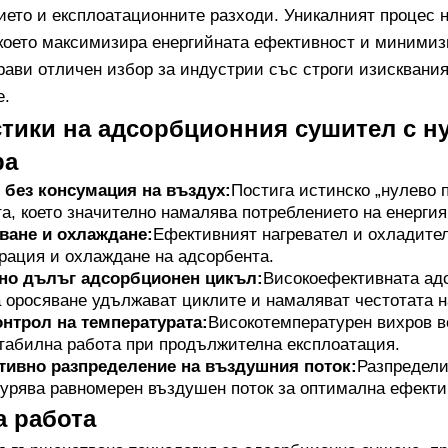
ието и експлоатационните разходи. Уникалният процес 
 което максимизира енергийната ефективност и минимиз
прави отличен избор за индустрии със строги изисквания
е.
тики на адсорбционния сушител с н
ра
 без консумация на въздух:
Постига истинско „нулево 
а, което значително намалява потреблението на енергия
ване и охлаждане:
Ефективният нагревател и охладител
рация и охлаждане на адсорбента.
но дълъг адсорбционен цикъл:
Високоефективната адс
а оросяване удължават циклите и намаляват честотата н
нтрол на температурата:
Високотемпературен вихров в
табилна работа при продължителна експлоатация.
ивно разпределение на въздушния поток:
Разпредели
урява равномерен въздушен поток за оптимална ефекти
а работа