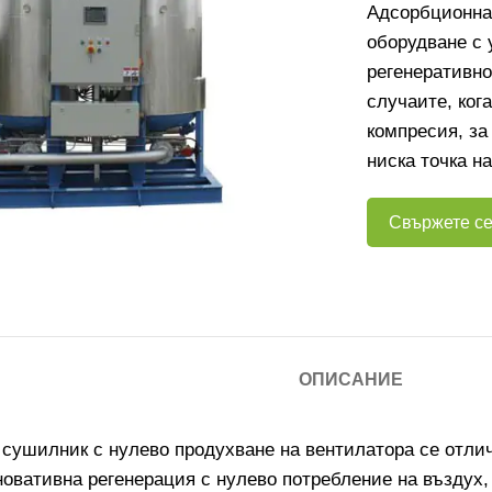
Адсорбционна
оборудване с 
регенеративно
случаите, ког
компресия, за
ниска точка н
Свържете се
ОПИСАНИЕ
сушилник с нулево продухване на вентилатора се отли
новативна регенерация с нулево потребление на въздух,