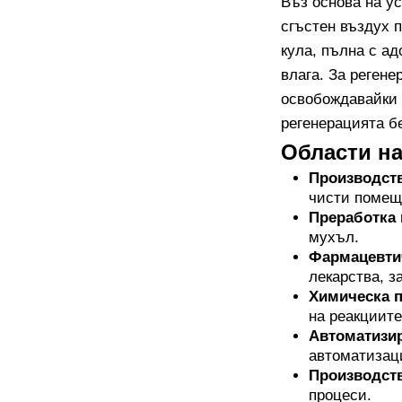
Въз основа на у
сгъстен въздух 
кула, пълна с ад
влага. За регене
освобождавайки 
регенерацията бе
Области н
Производств
чисти помещ
Преработка 
мухъл.
Фармацевти
лекарства, з
Химическа 
на реакциите
Автоматизи
автоматизаци
Производст
процеси.