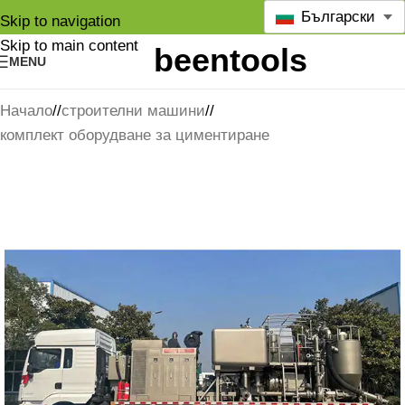
Български
Skip to navigation
Skip to main content
MENU
Начало
/
строителни машини
/
комплект оборудване за циментиране