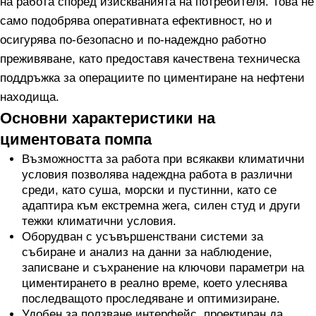
на работа според изискванията на потребителя. Това не
само подобрява оперативната ефективност, но и
осигурява по-безопасно и по-надеждно работно
преживяване, като предоставя качествена техническа
поддръжка за операциите по циментиране на нефтени
находища.
Основни характеристики на
циментовата помпа
Възможността за работа при всякакви климатични
условия позволява надеждна работа в различни
среди, като суша, морски и пустинни, като се
адаптира към екстремна жега, силен студ и други
тежки климатични условия.
Оборудван с усъвършенствани системи за
събиране и анализ на данни за наблюдение,
записване и съхранение на ключови параметри на
циментирането в реално време, което улеснява
последващото проследяване и оптимизиране.
Удобен за ползване интерфейс, проектиран да