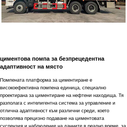
циментова помпа за безпрецедентна
адаптивност на място
Помпената платформа за циментиране е
високоефективна помпена единица, специално
проектирана за циментиране на нефтени находища. Тя
разполага с интелигентна система за управление и
отлична адаптивност към различни среди, което
позволява прецизно подаване на циментовата
суспензия и наблюдение на данните в реално време, за