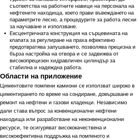
съответства на работните навици на персонала на
нефтените находища, което прави въвеждането на
параметрите лесно, а процедурите за работа лесни
за научаване и използване.
Ексцентричната конструкция на сърцевината на
клапата за регулиране на праха ефективно
предотвратява запушването, позволява прецизна и
бърза настройка на отвора и се задвижва от
високопрецизен хидравличен цилиндър за
стабилна и надеждна работа.
Области на приложение
Циментовите помпени камиони се използват широко в
циментирането по време на сондиране, довършване и
ремонт на нефтени и газови кладенци. Независимо
дали става въпрос за конвенционални нефтени
находища или разработване на неконвенционални
ресурси, те осигуряват висококачествена и
високоефективна поддръжка на помпеното и