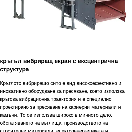
кръгъл вибриращ екран с ексцентрична
структура
Кръглото вибриращо сито е вид високоефективно и
иновативно оборудване за пресяване, което използва
кръгова вибрационна траектория и е специално
проектирано за пресяване на кариерни материали и
камъни. То се използва широко в минното дело,
обогатяването на въглища, производството на
строителни материали, електроенергетиката и