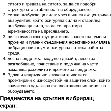
ситото и гредата на ситото, за да се подобри
структурната стабилност на оборудването.
силна възбуждаща сила: чрез външен ексцентричен
възбудител, който осигурява силна и стабилна
възбуждаща сила, за да се гарантира
ефективността на пресяването.
нискошумна конструкция: използването на гумени
пружини и гумени съединения ефективно намалява
вибрационния шум и осигурява по-тиха работна
среда.
лесна поддръжка: модулен дизайн, лесен за
разглобяване, почистване и подмяна на части,
намалява разходите и времето за поддръжка.
Здрав и издръжлив: ключовите части са
проектирани с износоустойчив защитен слой, който
значително удължава експлоатационния живот на
оборудването.
Предимства на кръглия вибриращ
екран: