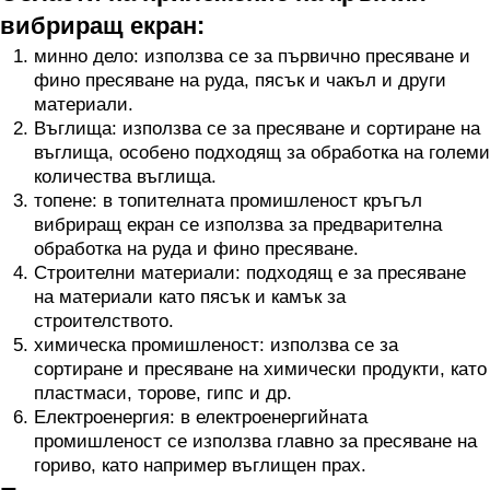
вибриращ екран:
минно дело: използва се за първично пресяване и
фино пресяване на руда, пясък и чакъл и други
материали.
Въглища: използва се за пресяване и сортиране на
въглища, особено подходящ за обработка на големи
количества въглища.
топене: в топителната промишленост кръгъл
вибриращ екран се използва за предварителна
обработка на руда и фино пресяване.
Строителни материали: подходящ е за пресяване
на материали като пясък и камък за
строителството.
химическа промишленост: използва се за
сортиране и пресяване на химически продукти, като
пластмаси, торове, гипс и др.
Електроенергия: в електроенергийната
промишленост се използва главно за пресяване на
гориво, като например въглищен прах.