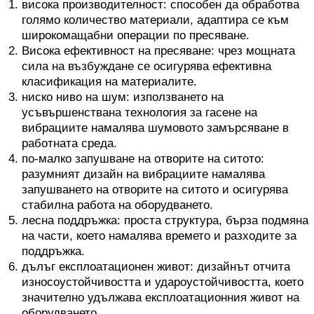
висока производителност: способен да обработва
голямо количество материали, адаптира се към
широкомащабни операции по пресяване.
Висока ефективност на пресяване: чрез мощната
сила на възбуждане се осигурява ефективна
класификация на материалите.
ниско ниво на шум: използването на
усъвършенствана технология за гасене на
вибрациите намалява шумовото замърсяване в
работната среда.
по-малко запушване на отворите на ситото:
разумният дизайн на вибрациите намалява
запушването на отворите на ситото и осигурява
стабилна работа на оборудването.
лесна поддръжка: проста структура, бърза подмяна
на части, което намалява времето и разходите за
поддръжка.
дълъг експлоатационен живот: дизайнът отчита
износоустойчивостта и удароустойчивостта, което
значително удължава експлоатационния живот на
оборудването.