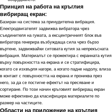
Принцип на работа на кръглия
вибриращ екран:
Базиран на система за принудителна вибрация.
Електродвигателят задвижва вибратора чрез
съединителя на гумата, а ексцентричният блок във
вибратора генерира възбуждаща сила чрез бързо
въртене, задвижвайки ситовата кутия за непрекъсната
вибрация. Материалът се прожектира с екранната кутия
върху повърхността на екрана и се стратифицира,
когато се изхвърля нагоре, а когато падне надолу, влиза
в контакт с повърхността на екрана и прониква през
него, за да се постигне ефектът на пресяване и
сортиране. По този начин кръговият вибриращ екран
може ефективно да класифицира материалите по
размер на частиците.
Области на приложение на кръглия