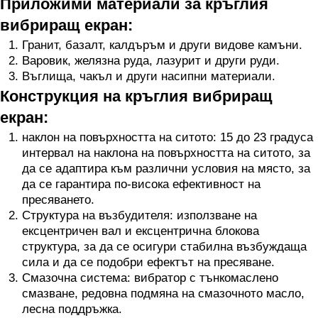
Приложими материали за кръглия
вибриращ екран:
Гранит, базалт, калдъръм и други видове камъни.
Варовик, желязна руда, лазурит и други руди.
Въглища, чакъл и други насипни материали.
Конструкция на кръглия вибриращ
екран:
наклон на повърхността на ситото: 15 до 23 градуса
интервал на наклона на повърхността на ситото, за
да се адаптира към различни условия на място, за
да се гарантира по-висока ефективност на
пресяването.
Структура на възбудителя: използване на
ексцентричен вал и ексцентрична блокова
структура, за да се осигури стабилна възбуждаща
сила и да се подобри ефектът на пресяване.
Смазочна система: вибратор с тънкомаслено
смазване, редовна подмяна на смазочното масло,
лесна поддръжка.