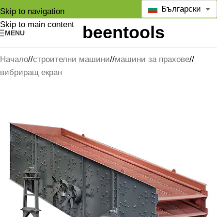
Български
Skip to navigation
Skip to main content
MENU
Начало
/
строителни машини
/
машини за прахове
/
вибриращ екран