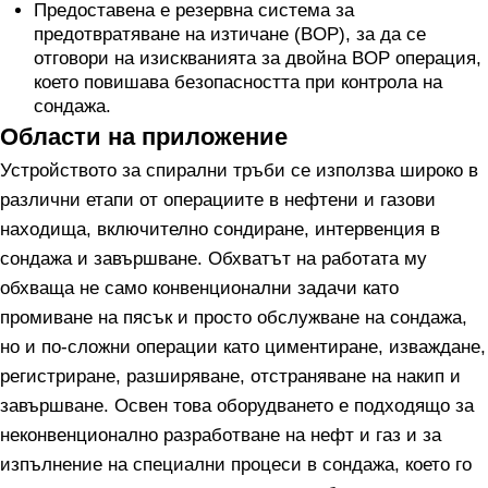
Предоставена е резервна система за
предотвратяване на изтичане (BOP), за да се
отговори на изискванията за двойна BOP операция,
което повишава безопасността при контрола на
сондажа.
Области на приложение
Устройството за спирални тръби се използва широко в
различни етапи от операциите в нефтени и газови
находища, включително сондиране, интервенция в
сондажа и завършване. Обхватът на работата му
обхваща не само конвенционални задачи като
промиване на пясък и просто обслужване на сондажа,
но и по-сложни операции като циментиране, изваждане,
регистриране, разширяване, отстраняване на накип и
завършване. Освен това оборудването е подходящо за
неконвенционално разработване на нефт и газ и за
изпълнение на специални процеси в сондажа, което го