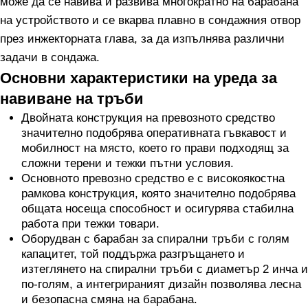
може да се навива и развива многократно на барабана
на устройството и се вкарва плавно в сондажния отвор
през инжекторната глава, за да изпълнява различни
задачи в сондажа.
Основни характеристики на уреда за
навиване на тръби
Двойната конструкция на превозното средство
значително подобрява оперативната гъвкавост и
мобилност на място, което го прави подходящ за
сложни терени и тежки пътни условия.
Основното превозно средство е с високоякостна
рамкова конструкция, която значително подобрява
общата носеща способност и осигурява стабилна
работа при тежки товари.
Оборудван с барабан за спирални тръби с голям
капацитет, той поддържа разгръщането и
изтеглянето на спирални тръби с диаметър 2 инча и
по-голям, а интегрираният дизайн позволява лесна
и безопасна смяна на барабана.