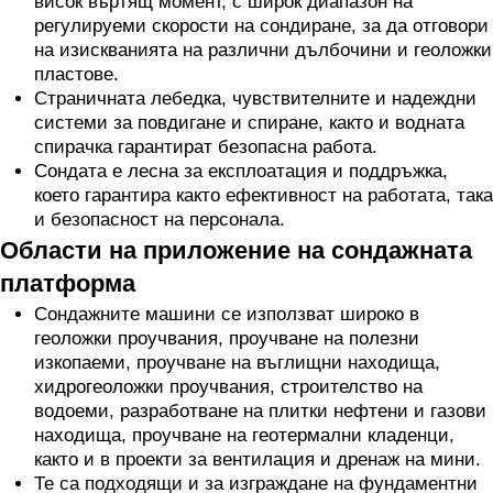
висок въртящ момент, с широк диапазон на
регулируеми скорости на сондиране, за да отговори
на изискванията на различни дълбочини и геоложки
пластове.
Страничната лебедка, чувствителните и надеждни
системи за повдигане и спиране, както и водната
спирачка гарантират безопасна работа.
Сондата е лесна за експлоатация и поддръжка,
което гарантира както ефективност на работата, така
и безопасност на персонала.
Области на приложение на сондажната
платформа
Сондажните машини се използват широко в
геоложки проучвания, проучване на полезни
изкопаеми, проучване на въглищни находища,
хидрогеоложки проучвания, строителство на
водоеми, разработване на плитки нефтени и газови
находища, проучване на геотермални кладенци,
както и в проекти за вентилация и дренаж на мини.
Те са подходящи и за изграждане на фундаментни