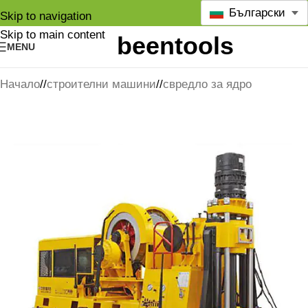
Български
Skip to navigation
Skip to main content
MENU
Начало
/
строителни машини
/
свредло за ядро