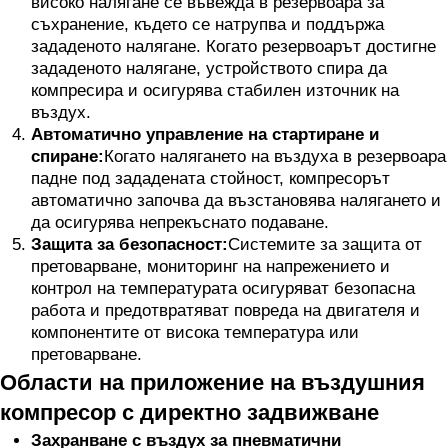
високо налягане се въвежда в резервоара за
съхранение, където се натрупва и поддържа
зададеното налягане. Когато резервоарът достигне
зададеното налягане, устройството спира да
компресира и осигурява стабилен източник на
въздух.
Автоматично управление на стартиране и
спиране:
Когато налягането на въздуха в резервоара
падне под зададената стойност, компресорът
автоматично започва да възстановява налягането и
да осигурява непрекъснато подаване.
Защита за безопасност:
Системите за защита от
претоварване, мониторинг на напрежението и
контрол на температурата осигуряват безопасна
работа и предотвратяват повреда на двигателя и
компонентите от висока температура или
претоварване.
Области на приложение на въздушния
компресор с директно задвижване
Захранване с въздух за пневматични