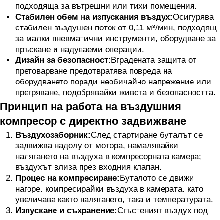
подходяща за вътрешни или тихи помещения.
Стабилен обем на изпускания въздух:
Осигурява
стабилен въздушен поток от 0,11 м³/мин, подходящ
за малки пневматични инструменти, оборудване за
пръскане и надуваеми операции.
Дизайн за безопасност:
Вградената защита от
претоварване предотвратява повреда на
оборудването поради необичайно напрежение или
прегряване, подобрявайки живота и безопасността.
Принцип на работа на въздушния
компресор с директно задвижване
Въздухозаборник:
След стартиране буталът се
задвижва надолу от мотора, намалявайки
налягането на въздуха в компресорната камера;
въздухът влиза през входния клапан.
Процес на компресиране:
Буталото се движи
нагоре, компресирайки въздуха в камерата, като
увеличава както налягането, така и температурата.
Изпускане и съхранение:
Сгъстеният въздух под