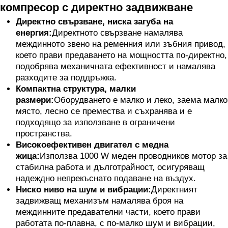
компресор с директно задвижване
Директно свързване, ниска загуба на
енергия:
Директното свързване намалява
междинното звено на ременния или зъбния привод,
което прави предаването на мощността по-директно,
подобрява механичната ефективност и намалява
разходите за поддръжка.
Компактна структура, малки
размери:
Оборудването е малко и леко, заема малко
място, лесно се премества и съхранява и е
подходящо за използване в ограничени
пространства.
Високоефективен двигател с медна
жица:
Използва 1000 W меден проводников мотор за
стабилна работа и дълготрайност, осигуряващ
надеждно непрекъснато подаване на въздух.
Ниско ниво на шум и вибрации:
Директният
задвижващ механизъм намалява броя на
междинните предавателни части, което прави
работата по-плавна, с по-малко шум и вибрации,