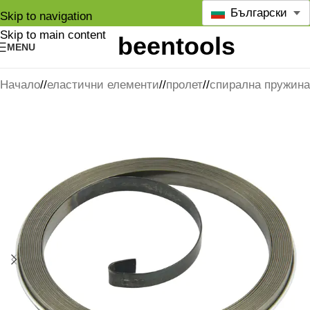
Български
Skip to navigation
Skip to main content
MENU
Начало
/
еластични елементи
/
пролет
/
спирална пружина