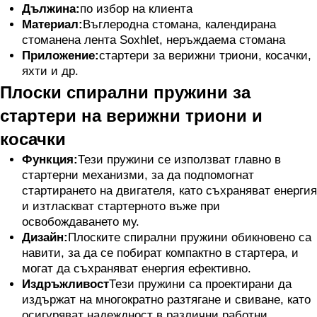
Дължина:
по избор на клиента
Материал:
Въглеродна стомана, календирана
стоманена лента Soxhlet, неръждаема стомана
Приложение:
стартери за верижни триони, косачки,
яхти и др.
Плоски спирални пружини за
стартери на верижни триони и
косачки
Функция:
Тези пружини се използват главно в
стартерни механизми, за да подпомогнат
стартирането на двигателя, като съхраняват енергия
и изтласкват стартерното въже при
освобождаването му.
Дизайн:
Плоските спирални пружини обикновено са
навити, за да се побират компактно в стартера, и
могат да съхраняват енергия ефективно.
Издръжливост
Тези пружини са проектирани да
издържат на многократно разтягане и свиване, като
осигуряват надеждност в различни работни