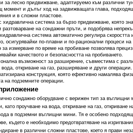
и за лесно придвижване, адаптируемо към различни тун
щ момент и дълъг ход на задвижващата глава, подходящ
яния и в сложни пластове.
с хидравлична система за бързо придвижване, която зн
и разтоварване на сондажни пръти, и подобрява непрекъ
хидравлична система автоматично регулира скоростта 
о, осигурявайки по-плавни и по-рационални процеси на
 за измерване по време на пробиване позволява прециз
рявайки качеството и безопасността на пробиването.
онална възможност за разширение, съвместима с разл
 вода, откриване на газ, разширяване и други операции.
атизирана конструкция, която ефективно намалява физ
а на подземните операции.
 приложение
ично сондажно оборудване с верижен тип за въглищни 
, като проучване на вода, откриване на газ, откриване 
вода в подземни въглищни мини. Тя е особено подходящ
ве, където е необходимо предотвратяване на изригвания
ондиране в различни сложни пластове, което я прави не