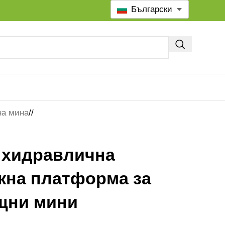
Български
на мина
/
 хидравлична
жна платформа за
щни мини