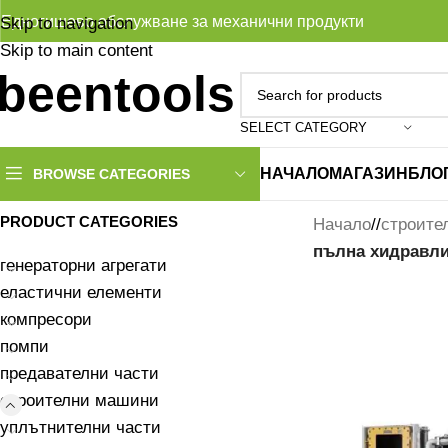
Едногишево обслужване за механични продукти
Skip to navigation
Skip to main content
SELECT CATEGORY
НАЧАЛО
МАГАЗИН
БЛО
BROWSE CATEGORIES
PRODUCT CATEGORIES
Начало
/
строите
пълна хидравли
генераторни агрегати
еластични елементи
компресори
помпи
предавателни части
строителни машини
уплътнителни части