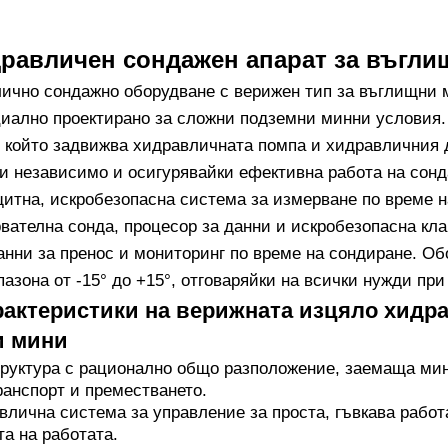
дравличен сондажен апарат за въгл
ично сондажно оборудване с верижен тип за въглищни 
циално проектирано за сложни подземни минни условия.
, който задвижва хидравличната помпа и хидравличния 
и независимо и осигурявайки ефективна работа на сонд
итна, искробезопасна система за измерване по време 
вателна сонда, процесор за данни и искробезопасна кла
анни за пренос и мониторинг по време на сондиране. Об
азона от -15° до +15°, отговаряйки на всички нужди при
рактеристики на верижната изцяло хидр
и мини
труктура с рационално общо разположение, заемаща ми
анспорт и преместването.
лична система за управление за проста, гъвкава работ
а на работата.