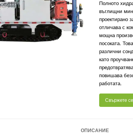
Полното хидр
въглищни мин
проектирано з
отличава с ко
мощна произво
посоката. Тов
различни сон
като проучване
предотвратява
повишава без
работата.
Свържете се
ОПИСАНИЕ