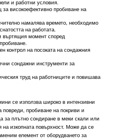
ели и работни условия.
 за високоефективно пробиване на
ачително намалява времето, необходимо
снатостта на работата.
и въртящия момент според
 пробиване.
ен контрол на посоката на сондажния
ични сондажни инструменти за
ическия труд на работниците и повишава
мини се използва широко в интензивни
на повреди, пробиване на покриви и
а за плътно сондиране в меки скали или
 на изкопната повърхност. Може да се
заменим елемент от оборудването за