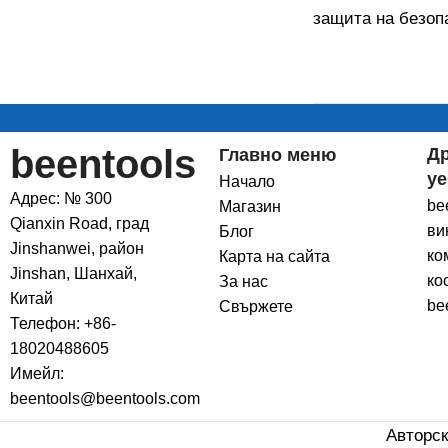
защита на безоп
beentools
Д
Главно меню
уе
Начало
Адрес: № 300
be
Магазин
Qianxin Road, град
ви
Блог
Jinshanwei, район
ко
Карта на сайта
Jinshan, Шанхай,
ко
За нас
Китай
be
Свържете
Телефон: +86-
18020488605
Имейл:
beentools@beentools.com
Авторск