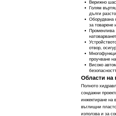
Верижно шас
Голям въртя
дълги разсто
Оборудвана 
за товарене 
Променлива 
натоварванет
Устройството
отвор, осигу
Многофункци
проучване на
Високо автом
безопасностт
Области на
Полното хидравл
сондажни проекти
инжектиране на 
въглищни пласто
използва и за с