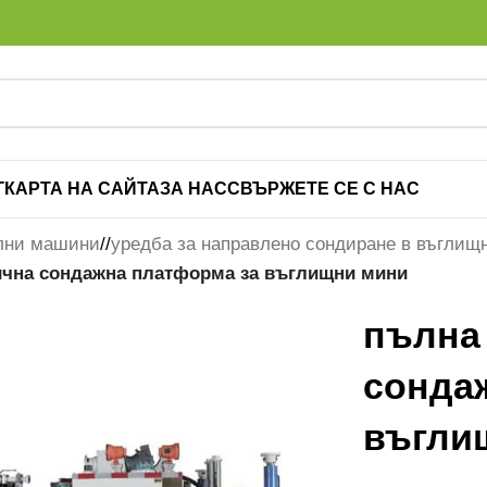
Г
КАРТА НА САЙТА
ЗА НАС
СВЪРЖЕТЕ СЕ С НАС
лни машини
/
уредба за направлено сондиране в въглищ
чна сондажна платформа за въглищни мини
пълна
сонда
въгли