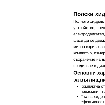
Полски хи
Полното хидравл
устройство, спе
електродвигател
шаси да се движ
минна взривозащ
компютър, измер
съхранение на д
сондиране в диап
Основни ха
за въглищн
Компактна с
подземния тр
Пълна хидрав
ефективностт