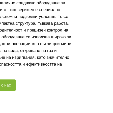
авлично сондажно оборудване за
и от тип верижен е специално
а сложни подземни условия. То се
мпактна структура, гъвкава работа,
дителност и прецизен контрол на
а оборудване се използва широко за
дажни операции във въглищни мини,
 на вода, откриване на газ и
не на изригвания, като значително
опасността и ефективността на
 с нас