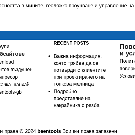
асността в мините, геоложко проучване и управление на
RECENT POSTS
Пов
руги
и ус
бсайтове
Важна информация,
Полити
enload
която трябва да се
повери
нтов въздушен
потвърди с клиентите
Услови
при проектирането на
мпресор
топкова мелница
сачка-шанхай
Подробно
entools-gb
представяне на
накрайника с резба
и права © 2024
beentools
Всички права запазени