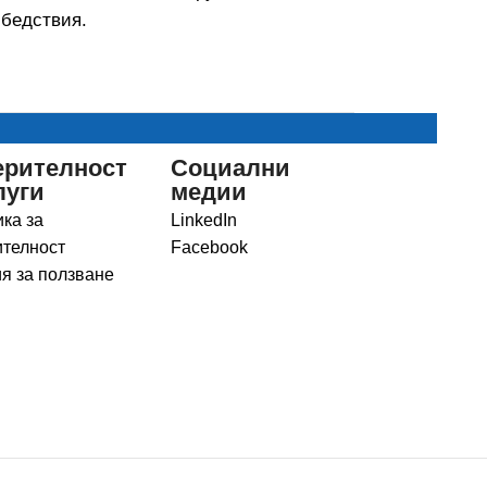
 бедствия.
ерителност
Социални
луги
медии
ка за
LinkedIn
телност
Facebook
я за ползване