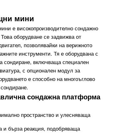
ищни мини
мини е високопроизводително сондажно
 Това оборудване се задвижва от
двигател, позволявайки на верижното
ажните инструменти. Тя е оборудвана с
на сондиране, включваща специален
виатура, с опционален модул за
орудването е способно на многоъглово
 сондиране.
авлична сондажна платформа
нимално пространство и улесняваща
а и бърза реакция, подобряваща