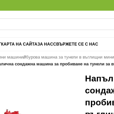
Г
КАРТА НА САЙТА
ЗА НАС
СВЪРЖЕТЕ СЕ С НАС
лни машини
/
бурова машина за тунели в въглищни мин
лична сондажна машина за пробиване на тунели за 
Напъл
сонда
пробив