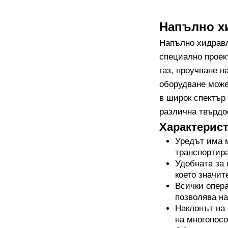
Напълно х
Напълно хидравл
специално проек
газ, проучване 
оборудване може
в широк спектър
различна твърдос
Характерист
Уредът има м
транспортир
Удобната за
което значит
Всички опера
позволява на
Наклонът на 
на многопосо