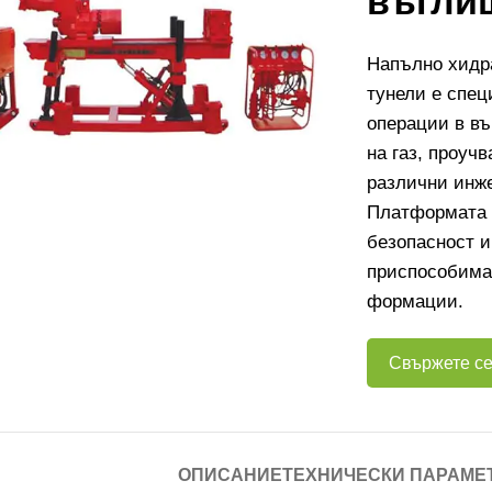
въгли
Напълно хидр
тунели е спец
операции в въ
на газ, проучв
различни инж
Платформата с
безопасност и
приспособима
формации.
Свържете се
ОПИСАНИЕ
ТЕХНИЧЕСКИ ПАРАМЕ