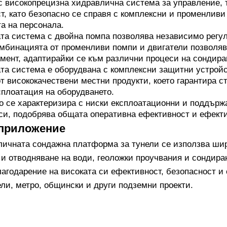
 високопрецизна хидравлична система за управление, 
т, като безопасно се справя с комплексни и променливи
а на персонала.
а система с двойна помпа позволява независимо регул
мбинацията от променливи помпи и двигатели позволява
ент, адаптирайки се към различни процеси на сондира
та система е оборудвана с комплексни защитни устройс
т висококачествени местни продукти, което гарантира 
плоатация на оборудването.
о се характеризира с ниски експлоатационни и поддърж
си, подобрява общата оперативна ефективност и ефект
 приложение
ичната сондажна платформа за тунели се използва шир
 и отводняване на води, геоложки проучвания и сондира
агодарение на високата си ефективност, безопасност и 
ели, метро, общински и други подземни проекти.