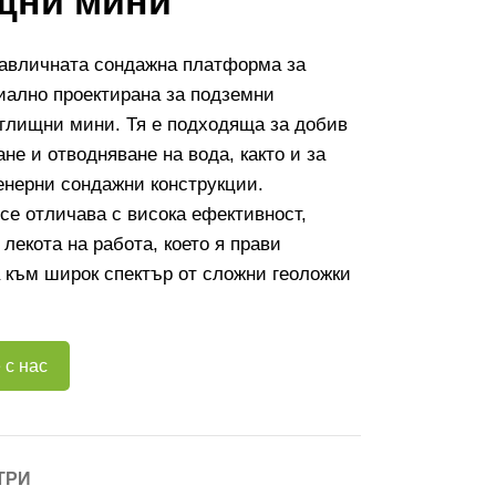
щни мини
авличната сондажна платформа за
иално проектирана за подземни
глищни мини. Тя е подходяща за добив
ане и отводняване на вода, както и за
енерни сондажни конструкции.
е отличава с висока ефективност,
 лекота на работа, което я прави
 към широк спектър от сложни геоложки
 с нас
ТРИ