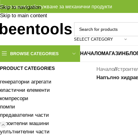
Едногишево обслужване за механични продукти
Skip to navigation
Skip to main content
SELECT CATEGORY
НАЧАЛО
МАГАЗИН
БЛО
BROWSE CATEGORIES
PRODUCT CATEGORIES
Начало
/
строите
Напълно хидрав
генераторни агрегати
еластични елементи
компресори
помпи
предавателни части
строителни машини
уплътнителни части