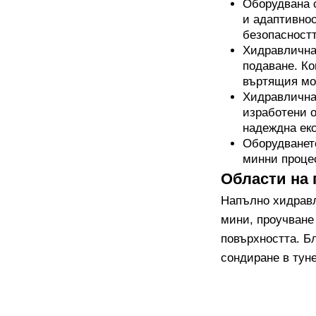
Оборудвана с
и адаптивнос
безопасностт
Хидравличнат
подаване. Ко
въртящия мом
Хидравлична
изработени о
надеждна екс
Оборудванет
минни проце
Области на
Напълно хидравл
мини, проучване
повърхността. Бл
сондиране в тун