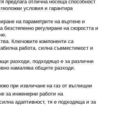
тя предлага отлична носеща способност
 геоложки условия и гарантира
иране на параметрите на въртене и
 безстепенно регулиране на скоростта и
не.
тва. Ключовите компоненти са
стабилна работа, силна съвместимост и
ащи разходи, подходящо е за различни
ивно намалява общите разходи.
око при извличане на газ от въглищни
не за инженерни работи на
силна адаптивност, тя е подходяща и за