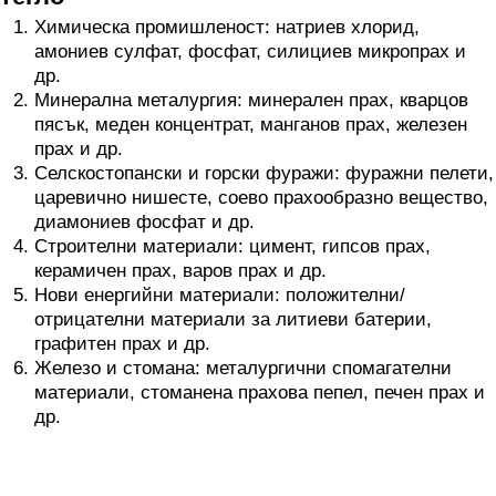
Химическа промишленост: натриев хлорид,
амониев сулфат, фосфат, силициев микропрах и
др.
Минерална металургия: минерален прах, кварцов
пясък, меден концентрат, манганов прах, железен
прах и др.
Селскостопански и горски фуражи: фуражни пелети,
царевично нишесте, соево прахообразно вещество,
диамониев фосфат и др.
Строителни материали: цимент, гипсов прах,
керамичен прах, варов прах и др.
Нови енергийни материали: положителни/
отрицателни материали за литиеви батерии,
графитен прах и др.
Железо и стомана: металургични спомагателни
материали, стоманена прахова пепел, печен прах и
др.