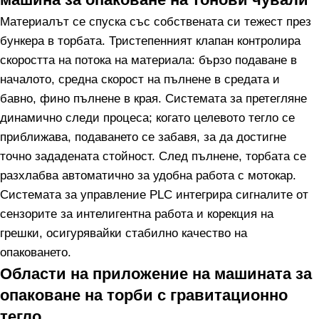
Материалът се спуска със собствената си тежест през
бункера в торбата. Тристепенният клапан контролира
скоростта на потока на материала: бързо подаване в
началото, средна скорост на пълнене в средата и
бавно, фино пълнене в края. Системата за претегляне
динамично следи процеса; когато целевото тегло се
приближава, подаването се забавя, за да достигне
точно зададената стойност. След пълнене, торбата се
разхлабва автоматично за удобна работа с мотокар.
Системата за управление PLC интегрира сигналите от
сензорите за интелигентна работа и корекция на
грешки, осигурявайки стабилно качество на
опаковането.
Области на приложение на машината за
опаковане на торби с гравитационно
тегло