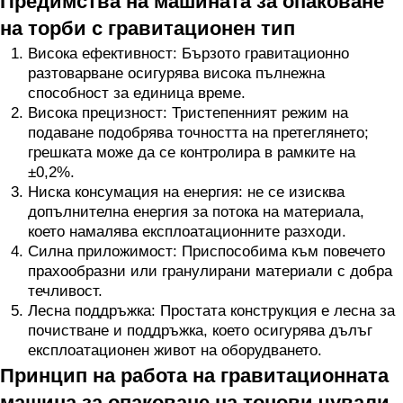
Предимства на машината за опаковане
на торби с гравитационен тип
Висока ефективност: Бързото гравитационно
разтоварване осигурява висока пълнежна
способност за единица време.
Висока прецизност: Тристепенният режим на
подаване подобрява точността на претеглянето;
грешката може да се контролира в рамките на
±0,2%.
Ниска консумация на енергия: не се изисква
допълнителна енергия за потока на материала,
което намалява експлоатационните разходи.
Силна приложимост: Приспособима към повечето
прахообразни или гранулирани материали с добра
течливост.
Лесна поддръжка: Простата конструкция е лесна за
почистване и поддръжка, което осигурява дълъг
експлоатационен живот на оборудването.
Принцип на работа на гравитационната
машина за опаковане на тонови чували