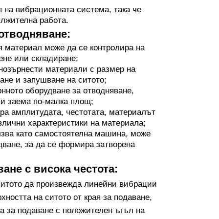
 на вибрационната система, така че
ължителна работа.
отводняване:
я материал може да се контролира на
ене или складиране;
инозърнести материали с размер на
ане и запушване на ситото;
онното оборудване за отводняване,
 и заема по-малка площ;
ра амплитудата, честотата, материалът
азлични характеристики на материала;
олзва като самостоятелна машина, може
дване, за да се формира затворена
ане с висока честота:
 ситото да произвежда линейни вибрации
хността на ситото от края за подаване,
а за подаване с положителен ъгъл на