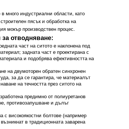
 в много индустриални области, като
 строителен пясък и обработка на
ия мокър производствен процес.
 за отводняване:
редната част на ситото е наклонена под
атериал; задната част е проектирана с
 материала и подобрява ефективността на
ане на двумоторен обратен синхронен
да, за да се гарантира, че материалът
наване на течността през ситото на
изработена предимно от полиуретанов
не, противозапушване и дълъг
на с високоякостни болтове (например
а възникнат в традиционната заварена