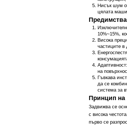
Нисък шум от
цялата машин
Предимства 
Изключително
10%~15%, ко
Висока преци
частиците в 
Енергоспестя
консумацията
Адаптивност:
на повърхнос
Гъвкава инст
да се комбин
система за в
Принцип на 
Задвижва се осн
с висока честота
първо се разпро