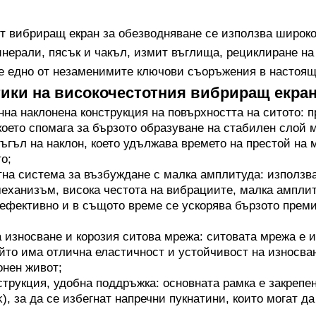
т вибриращ екран за обезводняване се използва широко
инерали, пясък и чакъл, измит въглища, рециклиране на
 е едно от незаменимите ключови съоръжения в настоящ
ики на високочестотния вибриращ екран
на наклонена конструкция на повърхността на ситото: п
което спомага за бързото образуване на стабилен слой м
ъгъл на наклон, което удължава времето на престой на
о;
на система за възбуждане с малка амплитуда: използв
ханизъм, висока честота на вибрациите, малка амплиту
ефективно и в същото време се ускорява бързото преми
 износване и корозия ситова мрежа: ситовата мрежа е 
йто има отлична еластичност и устойчивост на износва
онен живот;
трукция, удобна поддръжка: основната рамка е закрепе
), за да се избегнат напречни пукнатини, които могат д