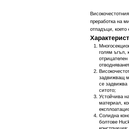
Високочестотния
преработка на м
отпадъци, което
Характерист
Многосекцион
голям ъгъл, 
отрицателен 
отводняванет
Високочестот
задвижващ ме
се задвижва 
ситото;
Устойчива на
материал, ко
експлоатаци
Солидна конс
болтове Huck
конструкция;