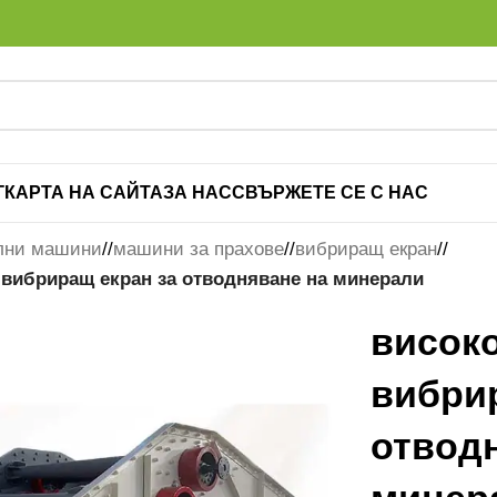
Г
КАРТА НА САЙТА
ЗА НАС
СВЪРЖЕТЕ СЕ С НАС
лни машини
/
машини за прахове
/
вибриращ екран
/
 вибриращ екран за отводняване на минерали
висок
вибри
отвод