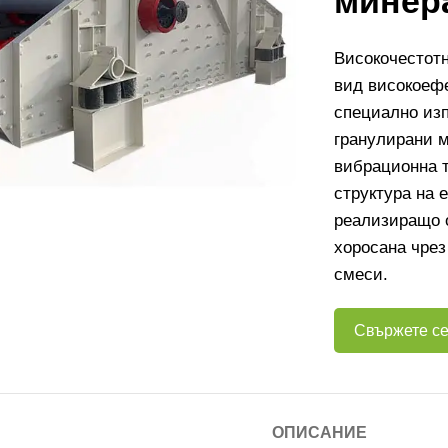
минер
Високочестотн
вид високоефе
специално из
гранулирани 
вибрационна т
структура на 
реализиращо о
хоросана чрез
смеси.
Свържете се
ОПИСАНИЕ