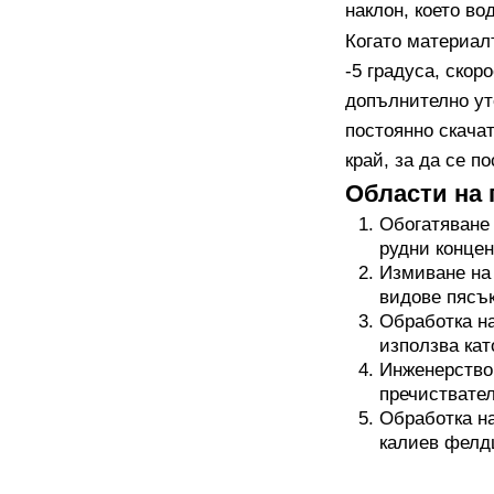
наклон, което во
Когато материал
-5 градуса, скор
допълнително ут
постоянно скачат
край, за да се п
Области на 
Обогатяване 
рудни концен
Измиване на 
видове пясък
Обработка на
използва кат
Инженерство 
пречиствател
Обработка на
калиев фелд