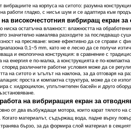
 вибрациите на корпуса на ситото: разумна конструкция
а работи гладко, с нисък шум и се адаптира към прод
на високочестотния вибриращ екран за 
 ниска остатъчна влажност: влажността на обработени
ето значително намалява разходите за последващо суш
зност на пресяване: може ефективно да се справи с ф
диапазона 0,1~5 mm, като не е лесно да се получи изтич
ваща и екологична конструкция: в сравнение с традици
 на енергия е по-малка, а конструкцията е по-компактна
 според различните работни условия може да се регули
тта на ситото и ъгълът на наклона, за да отговаря на р
алация: проста и компактна структура, може да се изп
ира с хидроциклон, уплътнителен басейн и друго обору
ъзстановяване.
работа на вибриращия екран за отводняв
овно от два възбуждащи мотора, които карат тялото на
. Когато материалът, съдържащ вода, падне върху повър
странява бързо, за да формира слой материал в секцият