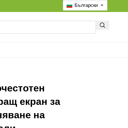
Български
очестотен
ращ екран за
няване на