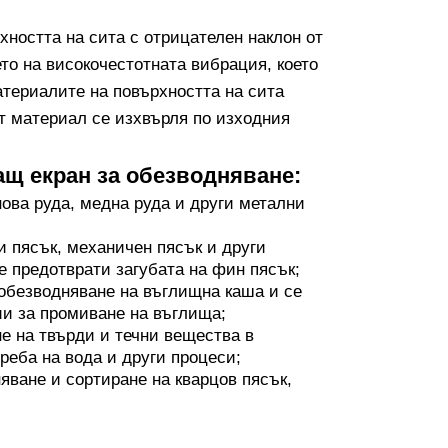
хността на сита с отрицателен наклон от
ето на високочестотната вибрация, което
атериалите на повърхността на сита
ят материал се изхвърля по изходния
щ екран за обезводняване:
нова руда, медна руда и други метални
и пясък, механичен пясък и други
е предотврати загубата на фин пясък;
 обезводняване на въглищна каша и се
ии за промиване на въглища;
не на твърди и течни вещества в
реба на вода и други процеси;
ване и сортиране на кварцов пясък,