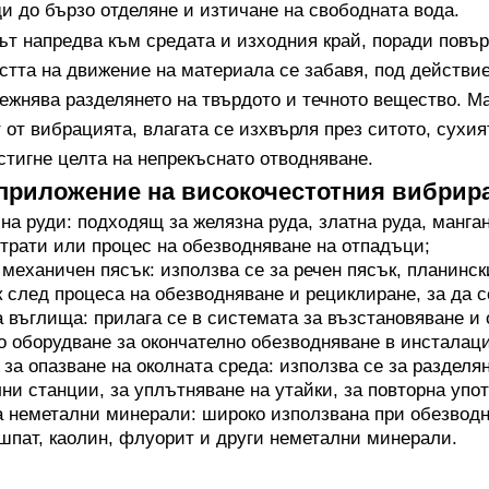
ди до бързо отделяне и изтичане на свободната вода.
ът напредва към средата и изходния край, поради повър
остта на движение на материала се забавя, под действи
ежнява разделянето на твърдото и течното вещество. М
 от вибрацията, влагата се изхвърля през ситото, сухи
остигне целта на непрекъснато отводняване.
приложение на високочестотния вибрира
на руди: подходящ за желязна руда, златна руда, манга
трати или процес на обезводняване на отпадъци;
механичен пясък: използва се за речен пясък, планинск
 след процеса на обезводняване и рециклиране, за да с
 въглища: прилага се в системата за възстановяване и
о оборудване за окончателно обезводняване в инсталац
за опазване на околната среда: използва се за разделя
ни станции, за уплътняване на утайки, за повторна упот
 неметални минерали: широко използвана при обезводня
шпат, каолин, флуорит и други неметални минерали.