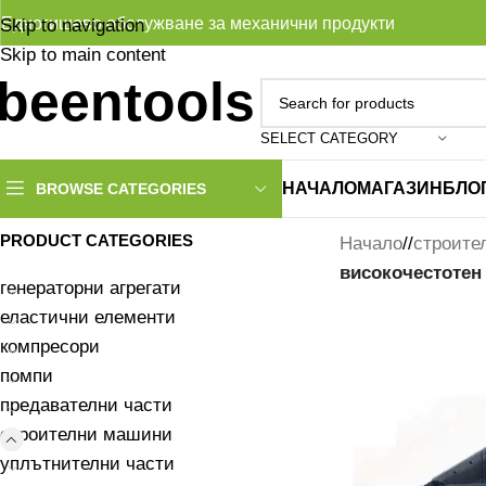
Едногишево обслужване за механични продукти
Skip to navigation
Skip to main content
SELECT CATEGORY
НАЧАЛО
МАГАЗИН
БЛО
BROWSE CATEGORIES
PRODUCT CATEGORIES
Начало
/
строите
високочестотен
генераторни агрегати
еластични елементи
компресори
помпи
предавателни части
строителни машини
уплътнителни части