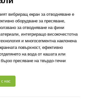
али
ият вибриращ екран за отводняване е
ктивно оборудване за пресяване,
ползвано за отводняване на фини
материали, интегриращо високочестотна
ехнология и многосегментна наклонена
екранната повърхност, ефективно
тделянето на вода от кашата или
 бързо пресяване на твърдо-течни
 с нас