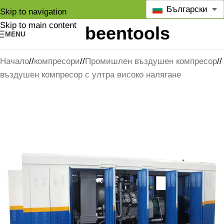
Български
Skip to navigation
Skip to main content
MENU
Начало
/
компресори
/
Промишлен въздушен компресор
/
въздушен компресор с ултра високо налягане