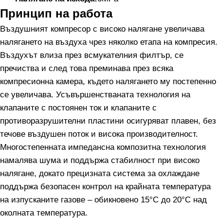
Принцип на работа
Въздушният компресор с високо налягане увеличава
налягането на въздуха чрез няколко етапа на компресия.
Въздухът влиза през всмукателния филтър, се
пречиства и след това преминава през всяка
компресионна камера, където налягането му постепенно
се увеличава. Усъвършенстваната технология на
клапаните с постоянен ток и клапаните с
противоразрушителни пластини осигуряват плавен, без
течове въздушен поток и висока производителност.
Многостепенната импедансна композитна технология
намалява шума и поддържа стабилност при високо
налягане, докато прецизната система за охлаждане
поддържа безопасен контрол на крайната температура
на изпусканите газове – обикновено 15°C до 20°C над
околната температура.