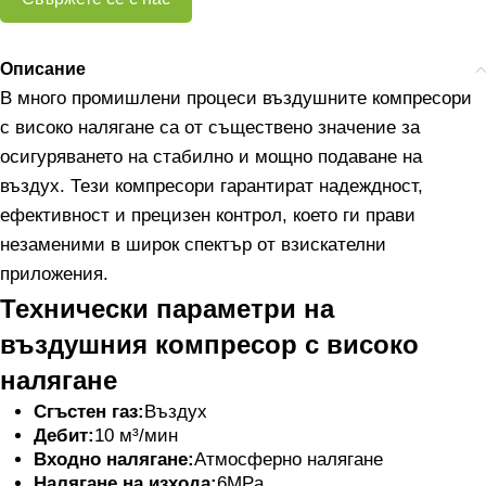
Описание
В много промишлени процеси въздушните компресори
с високо налягане са от съществено значение за
осигуряването на стабилно и мощно подаване на
въздух. Тези компресори гарантират надеждност,
ефективност и прецизен контрол, което ги прави
незаменими в широк спектър от взискателни
приложения.
Технически параметри на
въздушния компресор с високо
налягане
Сгъстен газ:
Въздух
Дебит:
10 м³/мин
Входно налягане:
Атмосферно налягане
Налягане на изхода:
6MPa