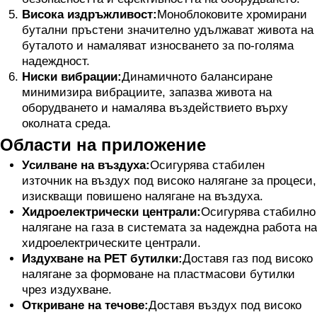
Висока издръжливост:
Моноблоковите хромирани
бутални пръстени значително удължават живота на
буталото и намаляват износването за по-голяма
надеждност.
Ниски вибрации:
Динамичното балансиране
минимизира вибрациите, запазва живота на
оборудването и намалява въздействието върху
околната среда.
Области на приложение
Усилване на въздуха:
Осигурява стабилен
източник на въздух под високо налягане за процеси,
изискващи повишено налягане на въздуха.
Хидроелектрически централи:
Осигурява стабилно
налягане на газа в системата за надеждна работа на
хидроелектрическите централи.
Издухване на PET бутилки:
Доставя газ под високо
налягане за формоване на пластмасови бутилки
чрез издухване.
Откриване на течове:
Доставя въздух под високо