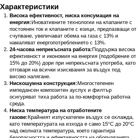
Характеристики
Висока ефективност, ниска консумация на
енергия:
Иновативните технологии на клапаните с
постоянен ток и клапаните с езици, предпазващи от
счупване, увеличават обема на газа с 13% и
намаляват енергопотреблението с 13%.
24-часова непрекъсната работа:
Поддържа висока
ефективност и икономия на енергия (подобрение от
15% до 20%) дори при непрекъсната употреба, като
отговаря на всички изисквания за въздух под
високо налягане.
Нискошумна конструкция:
Многостепенен
импедансен композитен ауспух и филтър
осигуряват тиха работа за по-комфортна работна
среда.
Ниска температура на отработените
газове:
Крайният изпускателен въздух се охлажда,
като температурата на изхода е само 15°C до 20°C
над околната температура, което гарантира
безопасността и ефективността на оборудването.