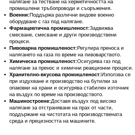
налягане за тестване на херметичността на
промишлени тръбопроводи и съоръжения.
Военни:
Поддържа различни видове военно
оборудване с газ под налягане.
Фармацевтична промишленост:
Задвижва
смесване, смесване и други производствени
процеси.
Пивоварна промишленост:
Регулира преноса и
налягането на газа по време на пивоварството.
Химическа промишленост:
Осигурява газ под
налягане за пренос и химични реакционни процеси.
Хранително-вкусова промишленост:
Използва се
при издухване и производство на бутилки за
опаковки на храни и осигурява стабилен източник
на въздух по време на производството.
Машиностроене:
Доставя въздух под високо
налягане за отстраняване на прах от части,
поддържане на чистотата на производствената
среда и прецизността на машините.