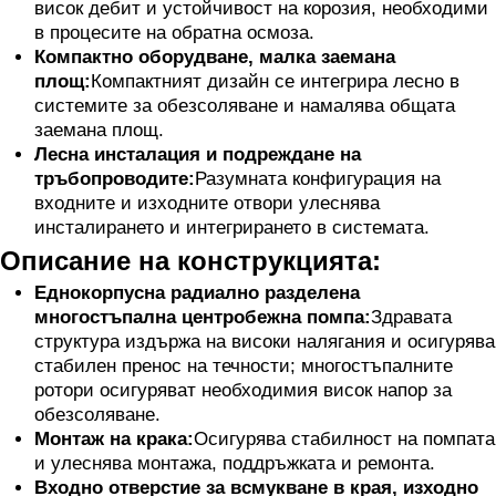
висок дебит и устойчивост на корозия, необходими
в процесите на обратна осмоза.
Компактно оборудване, малка заемана
площ:
Компактният дизайн се интегрира лесно в
системите за обезсоляване и намалява общата
заемана площ.
Лесна инсталация и подреждане на
тръбопроводите:
Разумната конфигурация на
входните и изходните отвори улеснява
инсталирането и интегрирането в системата.
Описание на конструкцията:
Еднокорпусна радиално разделена
многостъпална центробежна помпа:
Здравата
структура издържа на високи налягания и осигурява
стабилен пренос на течности; многостъпалните
ротори осигуряват необходимия висок напор за
обезсоляване.
Монтаж на крака:
Осигурява стабилност на помпата
и улеснява монтажа, поддръжката и ремонта.
Входно отверстие за всмукване в края, изходно