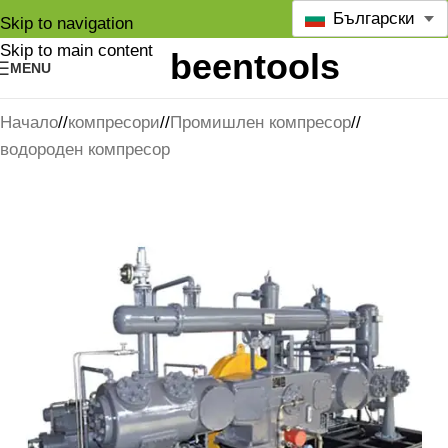
Български
Skip to navigation
Skip to main content
MENU
Начало
/
компресори
/
Промишлен компресор
/
водороден компресор