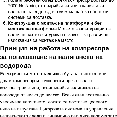
Голям работен обем:
Всеки компресор доставя до
2000 Nm³/min, отговаряйки на изискванията за
налягане на водород в голям мащаб за обширни
системи за доставка.
Конструкция с монтаж на платформа и без
монтаж на платформа:
И двете конфигурации са
налични, което осигурява гъвкавост за различни
изисквания за монтаж на място.
Принцип на работа на компресора
за повишаване на налягането на
водорода
Електрически мотор задвижва бутала, винтове или
други компресорни компоненти през няколко
компресорни етапа, повишавайки налягането на
водорода от ниско до високо. Всеки етап постепенно
увеличава налягането, докато се достигне целевото
ниво на изпускане. Цифровата система за управление
непрекъснато следи и динамично регулира параметрите