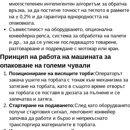
многостепенен интелигентен алгоритъм за обратна
връзка, за да постигне точност на теглото в рамките
на ± 0,2% и да гарантира еднородността на
опаковката.
Съвместимост на оборудването, опционална
конвейерна релса, система за обработка на палети
и др., за да се улесни последващото товарене,
разтоварване и подреждане с мотокар или кран.
Принцип на работа на машината за
опаковане на големи чували
Позициониране на висящите торби:
Операторът
закача ушите на торбата с тонаж към механизма за
затягане на торбата, като в същото време отворът
на торбата се поставя в дюзата за пълнене и се
запечатва и затяга.
Стартиране на подаването:
След като оборудването
получи стартовия сигнал, лентовият конвейер
започва да работи и бързо и непрекъснато
транспортира материалите в торбата.