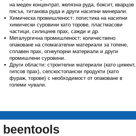
на меден концентрат, желязна руда, боксит, кварцов
пясък, титанова руда и други насипни минерали.
Химическа промишленост: логистика на насипни
химически суровини като торове, пластмасови
частици, силициев прах, сажди и др.
Металургична промишленост: количествено
опаковане на спомагателни материали за топене,
сплавен прах, огнеупорни материали и други
промишлени суровини.
Други области: строителни материали (като цимент,
гипсов прах), селскостопански продукти (като
фураж, торове) с необходимост от опаковане в
големи чували.
beentools