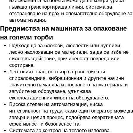
изискванията на обекта може да се конфигурира
гъвкаво транспортираща линия, система за
отстраняване на прах и спомагателно оборудване за
автоматизация.
Предимства на машината за опаковане
на големи торби
Подходяща за блокови, люспести или чупливи,
лесно наслояващи се материали, за да се избегне
силно въздействие, причинено от повреда или
сортиране.
Лентовият транспортьор в сравнение със
спираловидния, вибрационния и другите начини
значително намалява износването на материала и
загубите на оборудване, удължава
експлоатационния живот на оборудването.
Висока степен на автоматизация, ниска
интензивност на труда, само един оператор може да
завърши целия процес, подобрява оперативната
ефективност и безопасността.
Системата за контрол на теглото използва