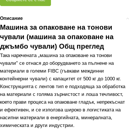
Описание
Машина за опаковане на тонови
чували (машина за опаковане на
джъмбо чували) Общ преглед
Така наречената „машина за опаковане на тонови
чували” се отнася до оборудването за пълнене на
материали в големи FIBC (гъвкави междинни
контейнерни чували) с капацитет от 500 кг до 1000 кг.
Конструкцията с лентов тип е подходяща за обработка
на материали с голяма зърнистост и лоша течливост,
което прави процеса на опаковане гладък, непрекъснат
и ефективен, и се използва широко в логистиката на
насипни материали в енергийната, минералната,
химическата и други индустрии.