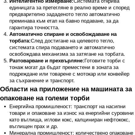
Интелигентно измерване:
Системата открива
единицата за претегляне в реално време и според
предварително зададеното тегло автоматично
преминава към етап на бавно подаване, за да
гарантира точността.
Автоматично спиране и освобождаване на
торбата:
След достигане на целевото тегло,
системата спира подаването и автоматично
освобождава механизма за затягане на торбата.
Разтоварване и прехвърляне:
Готовите торби с
тонаж могат да бъдат преместени в зоната за
подреждане или товарене с мотокар или конвейер
за съхранение и транспорт.
Области на приложение на машината за
опаковане на големи торби
Енергийна промишленост: транспорт на насипни
товари и опаковане за износ на енергийни суровини
като въглища, иглови кокс, калциниран нефтококс,
въглищен прах и др.
Минерална промишленост: количествено опаковане