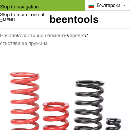
Български
Skip to navigation
Skip to main content
MENU
Начало
/
еластични елементи
/
пролет
/
сгъстяваща пружина