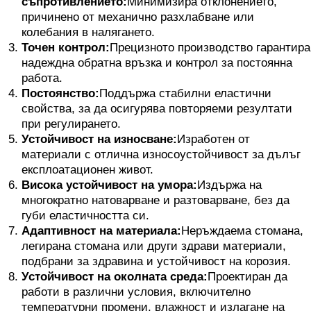
съпротивлението:
Минимизира отклонението,
причинено от механично разхлабване или
колебания в налягането.
Точен контрол:
Прецизното производство гарантира
надеждна обратна връзка и контрол за постоянна
работа.
Постоянство:
Поддържа стабилни еластични
свойства, за да осигурява повторяеми резултати
при регулирането.
Устойчивост на износване:
Изработен от
материали с отлична износоустойчивост за дълъг
експлоатационен живот.
Висока устойчивост на умора:
Издържа на
многократно натоварване и разтоварване, без да
губи еластичността си.
Адаптивност на материала:
Неръждаема стомана,
легирана стомана или други здрави материали,
подбрани за здравина и устойчивост на корозия.
Устойчивост на околната среда:
Проектиран да
работи в различни условия, включително
температурни промени, влажност и излагане на