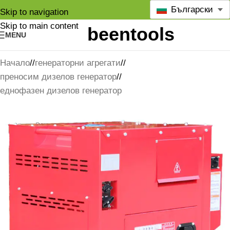
Български
Skip to navigation
Skip to main content
MENU
Начало
/
генераторни агрегати
/
преносим дизелов генератор
/
еднофазен дизелов генератор