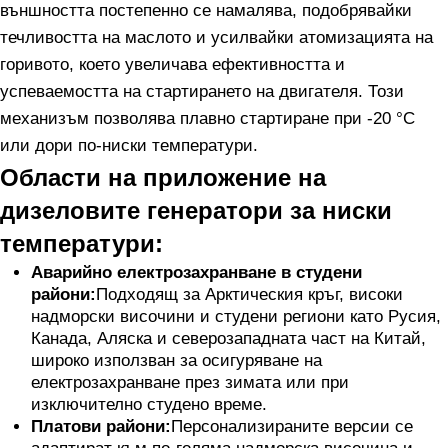
външността постепенно се намалява, подобрявайки
течливостта на маслото и усилвайки атомизацията на
горивото, което увеличава ефективността и
успеваемостта на стартирането на двигателя. Този
механизъм позволява плавно стартиране при -20 °C
или дори по-ниски температури.
Области на приложение на
дизеловите генератори за ниски
температури:
Аварийно електрозахранване в студени
райони:
Подходящ за Арктическия кръг, високи
надморски височини и студени региони като Русия,
Канада, Аляска и северозападната част на Китай,
широко използван за осигуряване на
електрозахранване през зимата или при
изключително студено време.
Платови райони:
Персонализираните версии се