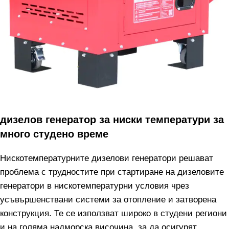
дизелов генератор за ниски температури за
много студено време
Нискотемпературните дизелови генератори решават
проблема с трудностите при стартиране на дизеловите
генератори в нискотемпературни условия чрез
усъвършенствани системи за отопление и затворена
конструкция. Те се използват широко в студени региони
и на голяма надморска височина, за да осигурят