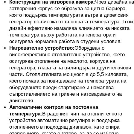
Конструкция на затворена камера:
Чрез дизайна на
затворения корпус се образува защитна бариера,
която поддържа температурата вътре в дизеловия
генератор по-висока от външната температура. Този
дизайн ефективно намалява влиянието на ниската
температура върху работата на генератора и
осигурява нормална работа в студени условия.
Нагревателно устройство:
Оборудван с
високоефективно отоплително устройство, което
осигурява отопление на маслото, корпуса на
генератора, главата на цилиндъра и други ключови
части. Отоплителната мощност е до 5,5 киловата,
което помага за повишаване на температурата на
оборудването преди стартиране и намалява
съпротивлението на триене и натоварването на
двигателя.
Автоматичен контрол на постоянна
температура:
Вграденият чип на отоплителното
устройство автоматично регулира и поддържа
отоплението в подходящ диапазон, като спира
отоплението, когато е готово, за да се избегне