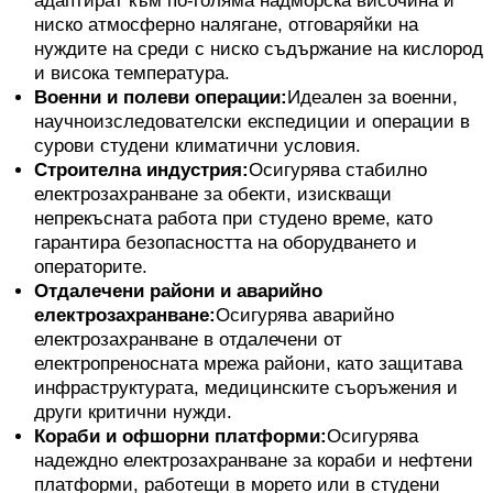
адаптират към по-голяма надморска височина и
ниско атмосферно налягане, отговаряйки на
нуждите на среди с ниско съдържание на кислород
и висока температура.
Военни и полеви операции:
Идеален за военни,
научноизследователски експедиции и операции в
сурови студени климатични условия.
Строителна индустрия:
Осигурява стабилно
електрозахранване за обекти, изискващи
непрекъсната работа при студено време, като
гарантира безопасността на оборудването и
операторите.
Отдалечени райони и аварийно
електрозахранване:
Осигурява аварийно
електрозахранване в отдалечени от
електропреносната мрежа райони, като защитава
инфраструктурата, медицинските съоръжения и
други критични нужди.
Кораби и офшорни платформи:
Осигурява
надеждно електрозахранване за кораби и нефтени
платформи, работещи в морето или в студени