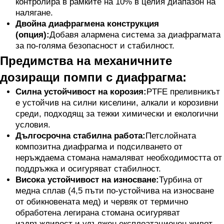
контролира в рамките на 10% в целия диапазон на
налягане.
Двойна диафрагмена конструкция
(опция):
Добавя алармена система за диафрагмата
за по-голяма безопасност и стабилност.
Предимства на механичните
дозиращи помпи с диафрагма:
Силна устойчивост на корозия:
PTFE преливникът
е устойчив на силни киселини, алкали и корозивни
среди, подходящ за тежки химически и екологични
условия.
Дългосрочна стабилна работа:
Петслойната
композитна диафрагма и подсилването от
неръждаема стомана намаляват необходимостта от
поддръжка и осигуряват стабилност.
Висока устойчивост на износване:
Турбина от
медна сплав (4,5 пъти по-устойчива на износване
от обикновената мед) и червяк от термично
обработена легирана стомана осигуряват
издръжливост и удължен експлоатационен живот.