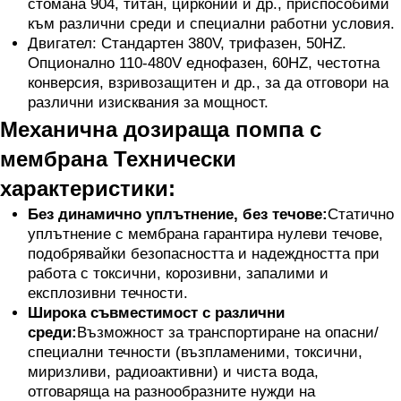
стомана 904, титан, цирконий и др., приспособими
към различни среди и специални работни условия.
Двигател: Стандартен 380V, трифазен, 50HZ.
Опционално 110-480V еднофазен, 60HZ, честотна
конверсия, взривозащитен и др., за да отговори на
различни изисквания за мощност.
Механична дозираща помпа с
мембрана Технически
характеристики:
Без динамично уплътнение, без течове:
Статично
уплътнение с мембрана гарантира нулеви течове,
подобрявайки безопасността и надеждността при
работа с токсични, корозивни, запалими и
експлозивни течности.
Широка съвместимост с различни
среди:
Възможност за транспортиране на опасни/
специални течности (възпламеними, токсични,
миризливи, радиоактивни) и чиста вода,
отговаряща на разнообразните нужди на