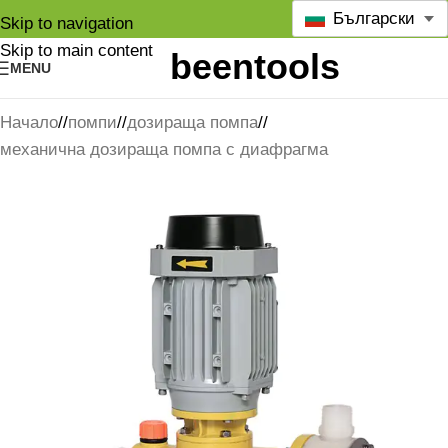
Български
Skip to navigation
Skip to main content
MENU
Начало
/
помпи
/
дозираща помпа
/
механична дозираща помпа с диафрагма