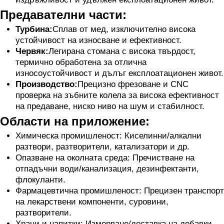
Предавателни части:
Турбина:
Сплав от мед, изключително висока
устойчивост на износване и ефективност.
Червяк:
Легирана стомана с висока твърдост,
термично обработена за отлична
износоустойчивост и дълъг експлоатационен живот.
Производство:
Прецизно фрезоване и CNC
проверка на зъбните колела за висока ефективност
на предаване, ниско ниво на шум и стабилност.
Области на приложение:
Химическа промишленост: Киселинни/алкални
разтвори, разтворители, катализатори и др.
Опазване на околната среда: Пречистване на
отпадъчни води/канализация, дезинфектанти,
флокуланти.
Фармацевтична промишленост: Прецизен транспорт
на лекарствени компоненти, суровини,
разтворители.
Храни и напитки: Измерване/доставка на добавки,