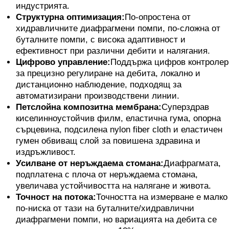
индустрията.
Структурна оптимизация:
По-опростена от
хидравличните диафрагмени помпи, по-сложна от
буталните помпи, с висока адаптивност и
ефективност при различни дебити и налягания.
Цифрово управление:
Поддържа цифров контролер
за прецизно регулиране на дебита, локално и
дистанционно наблюдение, подходящ за
автоматизирани производствени линии.
Петслойна композитна мембрана:
Суперздрав
киселинноустойчив филм, еластична гума, опорна
сърцевина, подсилена nylon fiber cloth и еластичен
гумен обвиващ слой за повишена здравина и
издръжливост.
Усилване от неръждаема стомана:
Диафрагмата,
подплатена с плоча от неръждаема стомана,
увеличава устойчивостта на налягане и живота.
Точност на потока:
Точността на измерване е малко
по-ниска от тази на буталните/хидравлични
диафрагмени помпи, но вариацията на дебита се