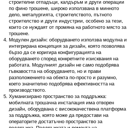
строителни отпадъци, калдъръм и други операции
по фино трошене, широко използвана в минното
дело, металургията, строителството, пътното
строителство и други индустрии, особено за тези,
които се нуждаят от промяна на работното място за
трошене.
Модулен дизайн: оборудването използва модулна и
интегрирана концепция за дизайн, която позволява
бързо да се коригира конфигурацията на
оборудването според конкретните изисквания на
работата. Модулният дизайн не само подобрява
гъвкавостта на оборудването, но и прави
разположението на обекта по-просто и разумно,
което значително подобрява ефективността на
производството.
Хуманизирано пространство за поддръжка:
мобилната трошачна инсталация има отворен
дизайн, оборудвана с висококачествена платформа
за поддръжка, която може да предостави на
операторите достатъчно пространство за
поддръжка. Поддръжката и ремонта на