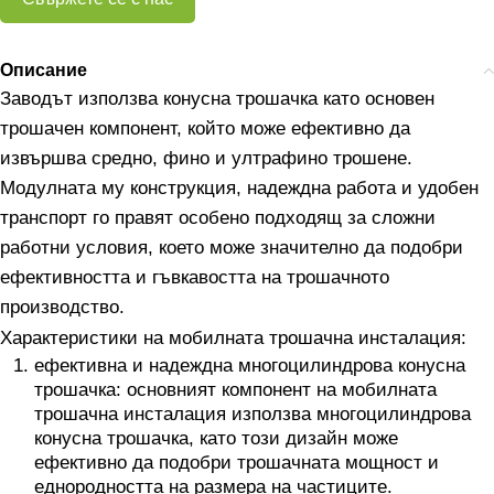
Описание
Заводът използва конусна трошачка като основен
трошачен компонент, който може ефективно да
извършва средно, фино и ултрафино трошене.
Модулната му конструкция, надеждна работа и удобен
транспорт го правят особено подходящ за сложни
работни условия, което може значително да подобри
ефективността и гъвкавостта на трошачното
производство.
Характеристики на мобилната трошачна инсталация:
ефективна и надеждна многоцилиндрова конусна
трошачка: основният компонент на мобилната
трошачна инсталация използва многоцилиндрова
конусна трошачка, като този дизайн може
ефективно да подобри трошачната мощност и
еднородността на размера на частиците.