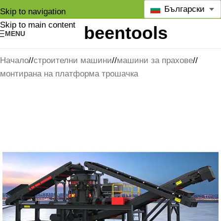
Български
Skip to navigation
Skip to main content
MENU
Начало
/
строителни машини
/
машини за прахове
/
монтирана на платформа трошачка