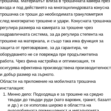
трошачка. Материалът влиза в трошачната камера през
входа и под действието на многоцилиндровата конусна
трошачка се троши до необходимата гранулометрия
след многократно трошене и удари. Конусната трошачка
регулира размера на камерата за трошене чрез
хидравличната система, за да регулира степента на
трошене на материала, и също така има функция за
защита от претоварване, за да гарантира, че
оборудването не се поврежда при продължителна
работа. Чрез фина настройка и оптимизация, тя
осигурява ефективна производствена производителност
и добър размер на зърното.
Области на приложение на мобилната трошачна
инсталация:
Минно дело: Подходяща е за трошене на средно
твърди до твърди руди (като варовик, гранит, базалт
и др.) и се използва широко в областта на
рудодобивната промишленост и металургията.