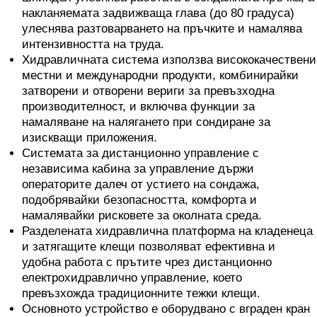
накланяемата задвижваща глава (до 80 градуса)
улеснява разтоварването на пръчките и намалява
интензивността на труда.
Хидравличната система използва висококачествени
местни и международни продукти, комбинирайки
затворени и отворени вериги за превъзходна
производителност, и включва функции за
намаляване на налягането при сондиране за
изискващи приложения.
Системата за дистанционно управление с
независима кабина за управление държи
операторите далеч от устието на сондажа,
подобрявайки безопасността, комфорта и
намалявайки рисковете за околната среда.
Разделената хидравлична платформа на кладенеца
и затягащите клещи позволяват ефективна и
удобна работа с прътите чрез дистанционно
електрохидравлично управление, което
превъзхожда традиционните тежки клещи.
Основното устройство е оборудвано с вграден кран