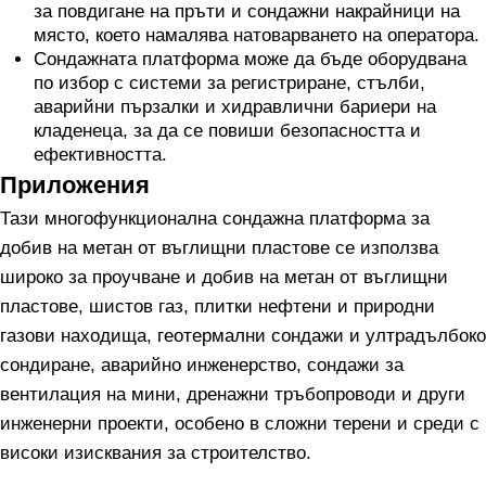
за повдигане на пръти и сондажни накрайници на
място, което намалява натоварването на оператора.
Сондажната платформа може да бъде оборудвана
по избор с системи за регистриране, стълби,
аварийни пързалки и хидравлични бариери на
кладенеца, за да се повиши безопасността и
ефективността.
Приложения
Тази многофункционална сондажна платформа за
добив на метан от въглищни пластове се използва
широко за проучване и добив на метан от въглищни
пластове, шистов газ, плитки нефтени и природни
газови находища, геотермални сондажи и ултрадълбоко
сондиране, аварийно инженерство, сондажи за
вентилация на мини, дренажни тръбопроводи и други
инженерни проекти, особено в сложни терени и среди с
високи изисквания за строителство.