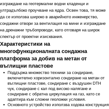
изграждане на геотермални водни кладенци и
ултрадълбоко проучване на ядра. Освен това, тя може
да се използва широко в аварийното инженерство,
сондажни отвори за вентилация на мини и изграждане
на дренажни тръбопроводи, като отговаря на широк
спектър от проектни изисквания.
Характеристики на
многофункционалната сондажна
платформа за добив на метан от
въглищни пластове
Поддържа множество техники за сондиране,
включително хоризонтално сондиране на метан от
въглищни пластове, сондиране с въздушен DTH
чук, сондиране с кал под високо налягане и
сондиране с обратна циркулация на газ, като се
адаптира към сложни геоложки условия.
Основното устройство използва ходова конструкция