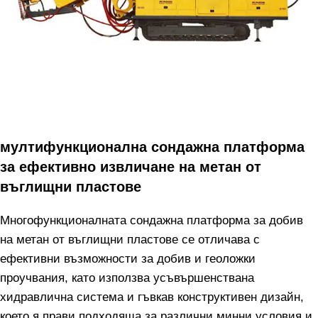
мултифункционална сондажна платформа
за ефективно извличане на метан от
въглищни пластове
Многофункционалната сондажна платформа за добив
на метан от въглищни пластове се отличава с
ефективни възможности за добив и геоложки
проучвания, като използва усъвършенствана
хидравлична система и гъвкав конструктивен дизайн,
което я прави подходяща за различни минни условия и