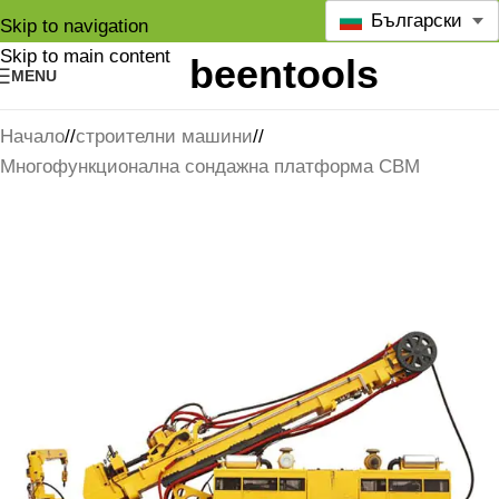
Български
Skip to navigation
Skip to main content
MENU
Начало
/
строителни машини
/
Многофункционална сондажна платформа CBM