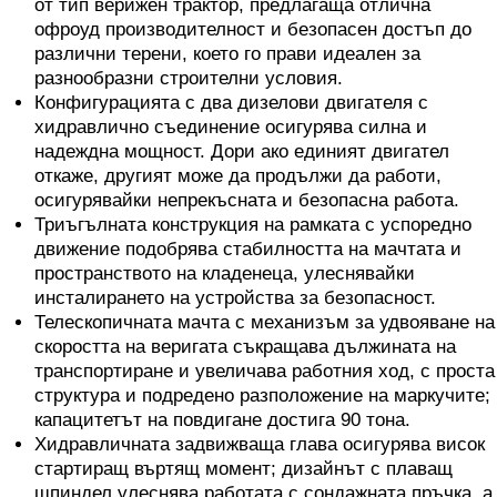
от тип верижен трактор, предлагаща отлична
офроуд производителност и безопасен достъп до
различни терени, което го прави идеален за
разнообразни строителни условия.
Конфигурацията с два дизелови двигателя с
хидравлично съединение осигурява силна и
надеждна мощност. Дори ако единият двигател
откаже, другият може да продължи да работи,
осигурявайки непрекъсната и безопасна работа.
Триъгълната конструкция на рамката с успоредно
движение подобрява стабилността на мачтата и
пространството на кладенеца, улеснявайки
инсталирането на устройства за безопасност.
Телескопичната мачта с механизъм за удвояване на
скоростта на веригата съкращава дължината на
транспортиране и увеличава работния ход, с проста
структура и подредено разположение на маркучите;
капацитетът на повдигане достига 90 тона.
Хидравличната задвижваща глава осигурява висок
стартиращ въртящ момент; дизайнът с плаващ
шпиндел улеснява работата с сондажната пръчка, а