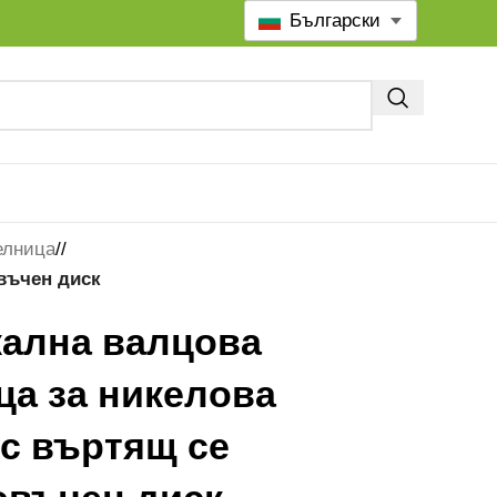
Български
елница
/
въчен диск
кална валцова
ца за никелова
с въртящ се