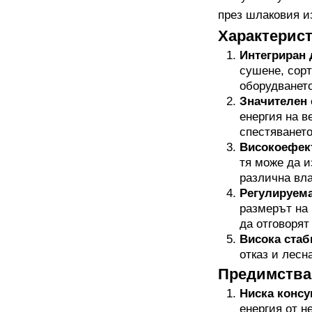
през шлаковия и
Характерист
Интегриран 
сушене, сорт
оборудването
Значителен 
енергия на в
спестяването
Високоефект
тя може да 
различна вла
Регулируема
размерът на 
да отговорят
Висока стаб
отказ и лесн
Предимства 
Ниска консу
енергия от н