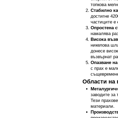
топкова мелн
Стабилно ка
достигне 420
частиците е 
Опростена с
намалява раз
Висока възв
никелова шла
донесе висок
възвърнат ра
Опазване на
с прах е мал
същевременно
Области на 
Металургич
заводите за 
Тези прахове
материали.
Производств
производство