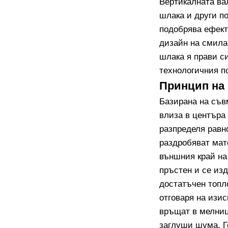
Вертикалната ва
шлака и други п
подобрява ефект
дизайн на смила
шлака я прави с
технологичния п
Принцип на 
Базирана на съв
влиза в центъра
разпределя равн
раздробяват мат
външния край на
пръстен и се из
достатъчен топл
отговаря на изис
връщат в мелниц
заглуши шума. Г