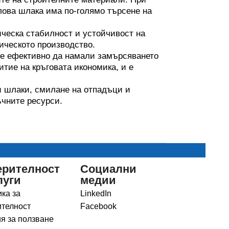
лова шлака има по-голямо търсене на
ческа стабилност и устойчивост на
ическото производство.
е ефективно да намали замърсяването
итие на кръговата икономика, и е
и шлаки, смилане на отпадъци и
ъчните ресурси.
ерителност
Социални
луги
медии
ка за
LinkedIn
телност
Facebook
я за ползване