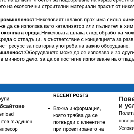
то на екологични строителни материали прахът от нике
промишленост:
Никеловият шлаков прах има силна хими
же да се използва като катализатор или пълнител в хим
 околната среда:
Никеловата шлака след обработка мож
среда с отпадъци, в съответствие с концепцията за разв
ист ресурс за повторна употреба на важно оборудване.
ишленост:
Оборудването може да се използва и за друг
в минното дело, за да се постигне използване на отпад
RECENT POSTS
Пов
руги
и ус
бсайтове
Важна информация,
Полити
enload
която трябва да се
повери
нтов въздушен
потвърди с клиентите
Услови
при проектирането на
мпресор