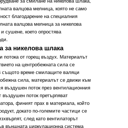
рудване за смилане на никелова шлака,
лната валцова мелница, която не само
бност благодарение на специалния
лната валцова мелница за никелова
и сушене, което опростява
оди.
а за никелова шлака
и потока от горещ въздух. Материалът
твието на центробежната сила се
 В същото време смилащите валяци
робежна сила, материалът се движи към
ия въздушен поток през вентилационния
т въздушен поток претърпяват
ратора, финият прах в материала, който
продукт, докато по-големите частици се
изхвърлят, след като вентилаторът
във външната циркулационна система