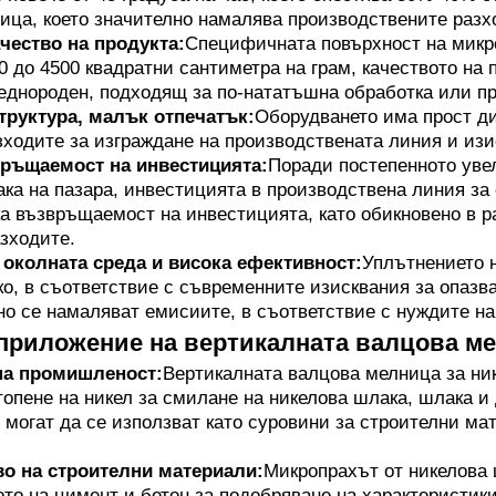
ица, което значително намалява производствените разх
чество на продукта:
Специфичната повърхност на микр
0 до 4500 квадратни сантиметра на грам, качеството на 
еднороден, подходящ за по-нататъшна обработка или п
труктура, малък отпечатък:
Оборудването има прост ди
ходите за изграждане на производствената линия и изи
ръщаемост на инвестицията:
Поради постепенното увел
ка на пазара, инвестицията в производствена линия за
а възвръщаемост на инвестицията, като обикновено в ра
зходите.
 околната среда и висока ефективност:
Уплътнението н
ко, в съответствие с съвременните изисквания за опазва
 се намаляват емисиите, в съответствие с нуждите на
приложение на вертикалната валцова ме
на промишленост:
Вертикалната валцова мелница за ни
топене на никел за смилане на никелова шлака, шлака и
 могат да се използват като суровини за строителни м
о на строителни материали:
Микропрахът от никелова 
то на цимент и бетон за подобряване на характеристик