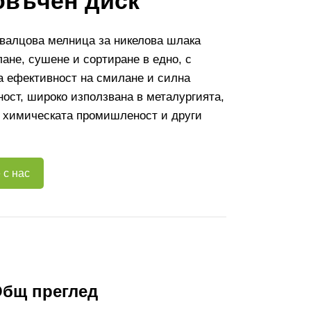
въчен диск
 валцова мелница за никелова шлака
ане, сушене и сортиране в едно, с
а ефективност на смилане и силна
ост, широко използвана в металургията,
, химическата промишленост и други
 с нас
Общ преглед