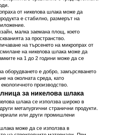
оди.
опраха от никелова шлака може да
продукта е стабилно, размерът на
риложение.
зайн, малка заемана площ, което
скванията за пространство.
ичаване на търсенето на микропрах от
 смилане на никелова шлака може да
мките на 1 до 2 години може да се
а оборудването е добро, замърсяването
не на околната среда, като
 екологичното производство.
лница за никелова шлака
келова шлака се използва широко в
 други металургични странични продукти.
атериали или други промишлени
шлака може да се използва в
ите на строителните материали. При