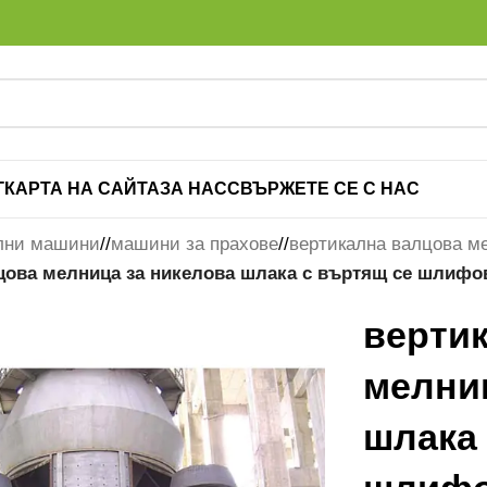
Г
КАРТА НА САЙТА
ЗА НАС
СВЪРЖЕТЕ СЕ С НАС
лни машини
/
машини за прахове
/
вертикална валцова м
цова мелница за никелова шлака с въртящ се шлифо
верти
мелни
шлака 