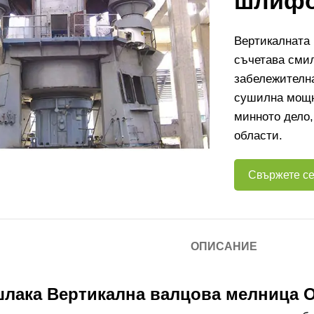
шлифо
Вертикалната
съчетава смил
забележителн
сушилна мощн
минното дело
области.
Свържете се
ОПИСАНИЕ
шлака Вертикална валцова мелница 