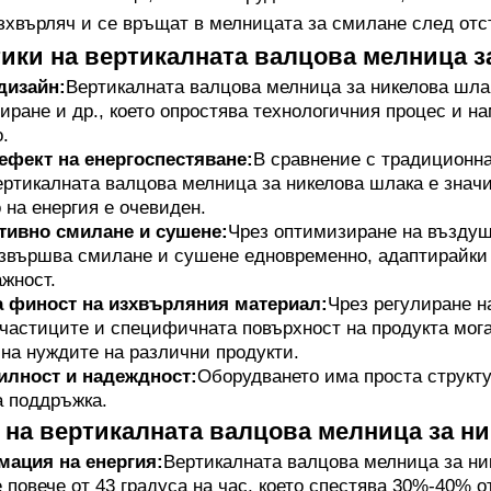
зхвърляч и се връщат в мелницата за смилане след отс
ики на вертикалната валцова мелница з
дизайн:
Вертикалната валцова мелница за никелова шла
иране и др., което опростява технологичния процес и н
.
ефект на енергоспестяване:
В сравнение с традиционна
ертикалната валцова мелница за никелова шлака е знач
 на енергия е очевиден.
ивно смилане и сушене:
Чрез оптимизиране на въздуш
извършва смилане и сушене едновременно, адаптирайки 
жност.
 финост на изхвърляния материал:
Чрез регулиране на
частиците и специфичната повърхност на продукта мога
 на нуждите на различни продукти.
илност и надеждност:
Оборудването има проста структу
а поддръжка.
на вертикалната валцова мелница за н
мация на енергия:
Вертикалната валцова мелница за ни
е повече от 43 градуса на час, което спестява 30%-40% 