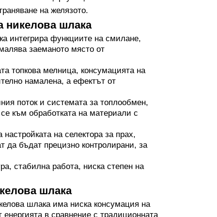
траняване на желязото.
а никелова шлака
ка интегрира функциите на смилане,
амалява заеманото място от
та топкова мелница, консумацията на
ително намалена, а ефектът от
ния поток и системата за топлообмен,
се към обработката на материали с
 настройката на селектора за прах,
т да бъдат прецизно контролирани, за
ра, стабилна работа, ниска степен на
икелова шлака
келова шлака има ниска консумация на
от енергията в сравнение с традиционната