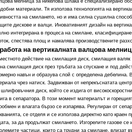
лцова мелница за никелова шлака е специализирано обо
одобни материали. Тя използва технологията на вертика
ивността на смилането, но и има силна сушилна спосо
щите дискове и валци. Иновативният дизайн на вертика
илно интегрирана в процеса на смилане, класифициране 
оток, спестява площ и намалява производствените разх
работа на вертикалната валцова мелниц
местното действие на смилащия диск, смилащия валяк 
 на смилащия диск през тръбата за спускане и под дейс
омерно навън и образува слой с определена дебелина.
ериала чрез натиск. Задвижван от непрекъснатата цент
 шлифовъчния диск, който се издига от високоскоростн
дига в сепаратора. В този момент материалът и горещия
ообмен и влагата бързо се изпарява. Регулиран от сепа
кванията, се отделя и се използва директно като краен 
ата, за да продължат смилането. Изгорелите газове се 
олемите частици, които са трудни за смилане, влизат 