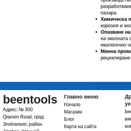
разработване
пазара.
Химическа 
корозия и мо
Опазване на
на околната 
екологично ч
Минна пром
рециклиране 
beentools
Д
Главно меню
уе
Начало
Адрес: № 300
be
Магазин
Qianxin Road, град
ви
Блог
Jinshanwei, район
ко
Карта на сайта