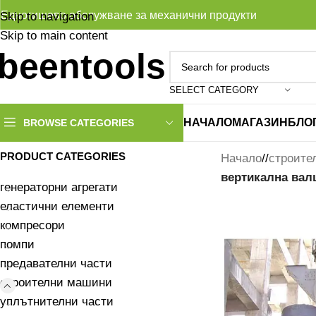
Едногишево обслужване за механични продукти
Skip to navigation
Skip to main content
SELECT CATEGORY
НАЧАЛО
МАГАЗИН
БЛО
BROWSE CATEGORIES
PRODUCT CATEGORIES
Начало
/
строите
вертикална вал
генераторни агрегати
еластични елементи
компресори
помпи
предавателни части
строителни машини
уплътнителни части