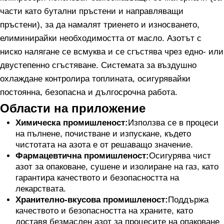
части като бутални пръстени и направляващи
пръстени), за да намалят триенето и износването,
елиминирайки необходимостта от масло. Азотът с
ниско налягане се всмуква и се сгъстява чрез едно- или
двустепенно сгъстяване. Системата за въздушно
охлаждане контролира топлината, осигурявайки
постоянна, безопасна и дългосрочна работа.
Области на приложение
Химическа промишленост:
Използва се в процеси
на пълнене, почистване и изпускане, където
чистотата на азота е от решаващо значение.
Фармацевтична промишленост:
Осигурява чист
азот за опаковане, сушене и изолиране на газ, като
гарантира качеството и безопасността на
лекарствата.
Хранително-вкусова промишленост:
Поддържа
качеството и безопасността на храните, като
доставя безмаслен азот за процесите на опаковане