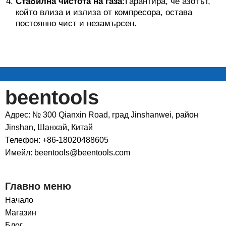
Стабилна чистота на газа:
Гарантира, че азотът,
който влиза и излиза от компресора, остава
постоянно чист и незамърсен.
beentools
Адрес: № 300 Qianxin Road, град Jinshanwei, район
Jinshan, Шанхай, Китай
Телефон: +86-18020488605
Имейл: beentools@beentools.com
Главно меню
Начало
Магазин
Блог